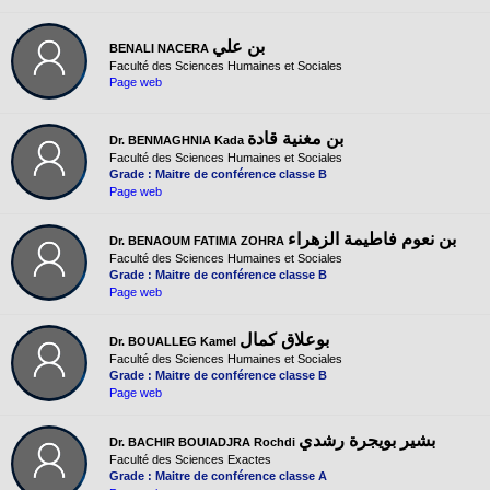
بن علي
BENALI NACERA
Faculté des Sciences Humaines et Sociales
Page web
بن مغنية قادة
Dr. BENMAGHNIA Kada
Faculté des Sciences Humaines et Sociales
Grade : Maitre de conférence classe B
Page web
بن نعوم فاطيمة الزهراء
Dr. BENAOUM FATIMA ZOHRA
Faculté des Sciences Humaines et Sociales
Grade : Maitre de conférence classe B
Page web
بوعلاق كمال
Dr. BOUALLEG Kamel
Faculté des Sciences Humaines et Sociales
Grade : Maitre de conférence classe B
Page web
بشير بويجرة رشدي
Dr. BACHIR BOUIADJRA Rochdi
Faculté des Sciences Exactes
Grade : Maitre de conférence classe A