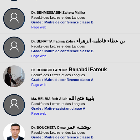
Dr. BENMESSABIH Zahera Malika
Faculté des Lettres et des Langues
Grade : Maitre de conférence classe B
Page web
بن عطاء فاطمة الزهراء
Dr. BENATTA Fatima Zohra
Faculté des Lettres et des Langues
Grade : Maitre de conférence classe B
Page web
Benabdi Farouk
Dr. BENABDI FAROUK
Faculté des Lettres et des Langues
Grade : Maitre de conférence classe A
Page web
بلبية فتح الله
Ma. BELBIA feth Allah
Faculté des Lettres et des Langues
Grade : Maitre-assistant classe A
Page web
بوشتـه عمر
Dr. BOUCHETA Omar
Faculté des Lettres et des Langues
Grade : Maitre de conférence classe B