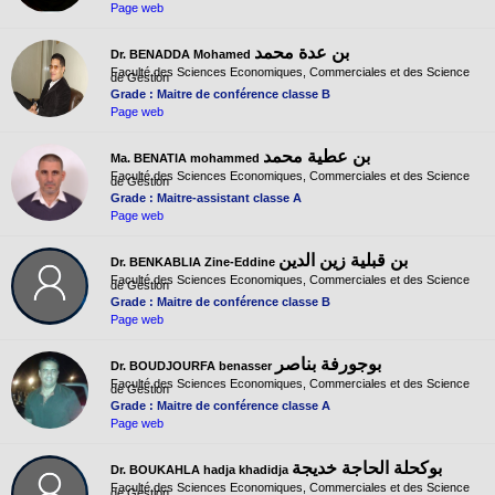
Page web
بن عدة محمد
Dr. BENADDA Mohamed
Faculté des Sciences Economiques, Commerciales et des Science
de Gestion
Grade : Maitre de conférence classe B
Page web
بن عطية محمد
Ma. BENATIA mohammed
Faculté des Sciences Economiques, Commerciales et des Science
de Gestion
Grade : Maitre-assistant classe A
Page web
بن قبلية زين الدين
Dr. BENKABLIA Zine-Eddine
Faculté des Sciences Economiques, Commerciales et des Science
de Gestion
Grade : Maitre de conférence classe B
Page web
بوجورفة بناصر
Dr. BOUDJOURFA benasser
Faculté des Sciences Economiques, Commerciales et des Science
de Gestion
Grade : Maitre de conférence classe A
Page web
بوكحلة الحاجة خديجة
Dr. BOUKAHLA hadja khadidja
Faculté des Sciences Economiques, Commerciales et des Science
de Gestion