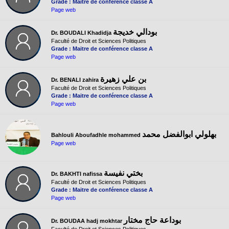
Grade : Maitre de conférence classe A
Page web
بودالي خديجة
Dr. BOUDALI Khadidja
Faculté de Droit et Sciences Politiques
Grade : Maitre de conférence classe A
Page web
بن علي زهيرة
Dr. BENALI zahira
Faculté de Droit et Sciences Politiques
Grade : Maitre de conférence classe A
Page web
بهلولي ابوالفضل محمد
Bahlouli Aboufadhle mohammed
Page web
بختي نفيسة
Dr. BAKHTI nafissa
Faculté de Droit et Sciences Politiques
Grade : Maitre de conférence classe A
Page web
بوداعة حاج مختار
Dr. BOUDAA hadj mokhtar
Faculté de Droit et Sciences Politiques