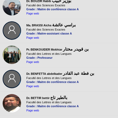
بوزير حبيب
Dr. BOUZIR Habib
Faculté des Sciences Exactes
Grade : Maitre de conférence classe A
Page web
براسي عائشة
Ma. BRASSI Aicha
Faculté des Sciences Exactes
Grade : Maitre-assistant classe A
Page web
بن قويدر مختار
Pr. BENKOUIDER Mokhtar
Faculté des Lettres et des Langues
Grade : Professeur
Page web
بن فطة عبد القادر
Dr. BENFETTA abdelkader
Faculté des Lettres et des Langues
Grade : Maitre de conférence classe A
Page web
بالطير تاج
Dr. BETTIR bettir
Faculté des Lettres et des Langues
Grade : Maitre de conférence classe A
Page web