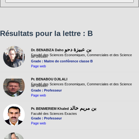
Résultats pour la lettre : B
بن عبيزة دحو
Dr. BENABIZA Daho
Faculté des Sciences Economiques, Commerciales et des Science
de Gestion
Grade : Maitre de conférence classe B
Page web
Pr. BENABOU DJILALI
Faculté des Sciences Economiques, Commerciales et des Science
de Gestion
Grade : Professeur
Page web
بن مريم خالد
Pr. BENMERIEM Khaled
Faculté des Sciences Exactes
Grade : Professeur
Page web