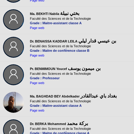
Page web
بختي نبيلة
Ma. BEKHTI Nabila
Faculté des Sciences et de la Technologie
Grade : Maitre-assistant classe A
Page web
بن عيسي قدار ليلي
Dr. BENAISSA KADDAR LEILA
Faculté des Sciences et de la Technologie
Grade : Maitre de conférence classe B
Page web
بن ميمون يوسف
Pr. BENMIMOUN Youcef
Faculté des Sciences et de la Technologie
Grade : Professeur
Page web
بغداد باي عبدالقادر
Ma. BAGHDAD BEY Abdelkader
Faculté des Sciences et de la Technologie
Grade : Maitre-assistant classe A
Page web
بركة محمد
Dr. BERKA Mohammed
Faculté des Sciences et de la Technologie
Grade : Maitre de conférence classe A