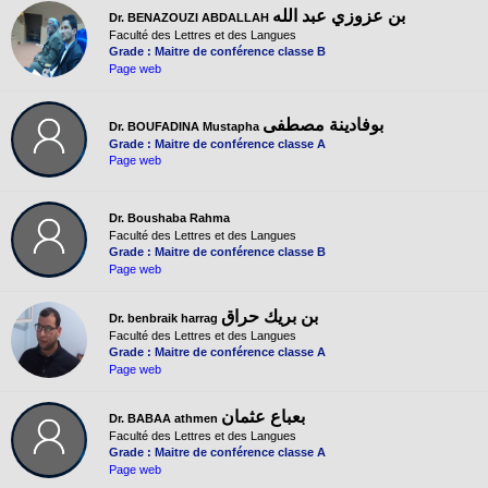
بن عزوزي عبد الله
Dr. BENAZOUZI ABDALLAH
Faculté des Lettres et des Langues
Grade : Maitre de conférence classe B
Page web
بوفادينة مصطفى
Dr. BOUFADINA Mustapha
Grade : Maitre de conférence classe A
Page web
Dr. Boushaba Rahma
Faculté des Lettres et des Langues
Grade : Maitre de conférence classe B
Page web
بن بريك حراق
Dr. benbraik harrag
Faculté des Lettres et des Langues
Grade : Maitre de conférence classe A
Page web
بعباع عثمان
Dr. BABAA athmen
Faculté des Lettres et des Langues
Grade : Maitre de conférence classe A
Page web