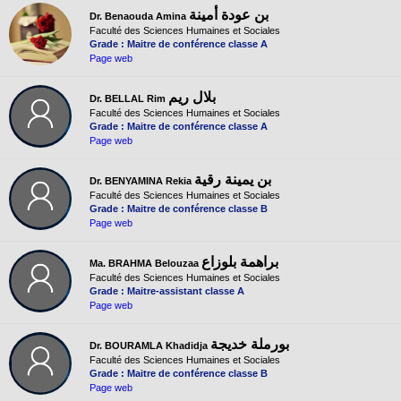
بن عودة أمينة
Dr. Benaouda Amina
Faculté des Sciences Humaines et Sociales
Grade : Maitre de conférence classe A
Page web
بلال ريم
Dr. BELLAL Rim
Faculté des Sciences Humaines et Sociales
Grade : Maitre de conférence classe A
Page web
بن يمينة رقية
Dr. BENYAMINA Rekia
Faculté des Sciences Humaines et Sociales
Grade : Maitre de conférence classe B
Page web
براهمة بلوزاع
Ma. BRAHMA Belouzaa
Faculté des Sciences Humaines et Sociales
Grade : Maitre-assistant classe A
Page web
بورملة خديجة
Dr. BOURAMLA Khadidja
Faculté des Sciences Humaines et Sociales
Grade : Maitre de conférence classe B
Page web