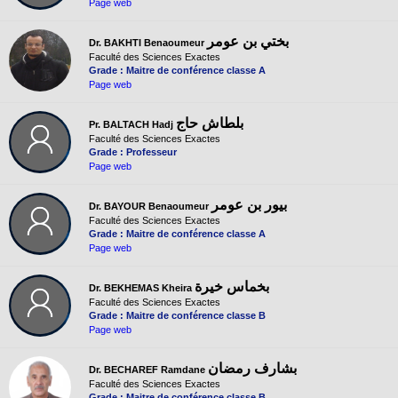
Page web
بختي بن عومر
Dr. BAKHTI Benaoumeur
Faculté des Sciences Exactes
Grade : Maitre de conférence classe A
Page web
بلطاش حاج
Pr. BALTACH Hadj
Faculté des Sciences Exactes
Grade : Professeur
Page web
بيور بن عومر
Dr. BAYOUR Benaoumeur
Faculté des Sciences Exactes
Grade : Maitre de conférence classe A
Page web
بخماس خيرة
Dr. BEKHEMAS Kheira
Faculté des Sciences Exactes
Grade : Maitre de conférence classe B
Page web
بشارف رمضان
Dr. BECHAREF Ramdane
Faculté des Sciences Exactes
Grade : Maitre de conférence classe B