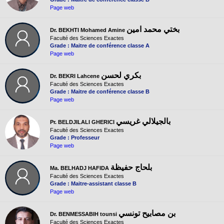
Page web
بختي محمد امين
Dr. BEKHTI Mohamed Amine
Faculté des Sciences Exactes
Grade : Maitre de conférence classe A
Page web
بكري لحسن
Dr. BEKRI Lahcene
Faculté des Sciences Exactes
Grade : Maitre de conférence classe B
Page web
بالجيلالي غريسي
Pr. BELDJILALI GHERICI
Faculté des Sciences Exactes
Grade : Professeur
Page web
بلحاج حفيظة
Ma. BELHADJ HAFIDA
Faculté des Sciences Exactes
Grade : Maitre-assistant classe B
Page web
بن مصابيح تونسي
Dr. BENMESSABIH tounsi
Faculté des Sciences Exactes