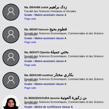
زدك براهيم
Ma. BRAHIM zedek
Faculté des Sciences Humaines et Sociales
Grade : Maitre-assistant classe A
Page web
فطوم بحيح
Ma. BEHIH fattoum
Faculté des Sciences Economiques, Commerciales et des Science
de Gestion
Grade : Maitre-assistant classe A
Page web
بختي جميلة
Ma. BEKHTI Djamila
Faculté des Sciences Economiques, Commerciales et des Science
de Gestion
Grade : Maitre-assistant classe A
Page web
بكاري مختار
Ma. BEKKARI mokhtar
Faculté des Sciences Economiques, Commerciales et des Science
de Gestion
Grade : Maitre-assistant classe A
Page web
بن زكورة العونية
Dr. BENZEKKOURA laounia
Faculté des Sciences Economiques, Commerciales et des Science
de Gestion
Grade : Maitre de conférence classe A