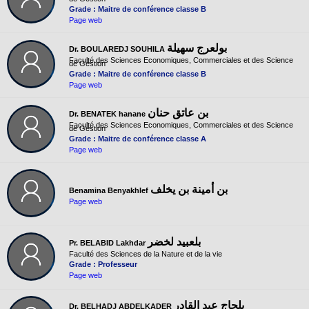
Grade : Maitre de conférence classe B
Page web
بولعرج سهيلة
Dr. BOULAREDJ SOUHILA
Faculté des Sciences Economiques, Commerciales et des Science
de Gestion
Grade : Maitre de conférence classe B
Page web
بن عاتق حنان
Dr. BENATEK hanane
Faculté des Sciences Economiques, Commerciales et des Science
de Gestion
Grade : Maitre de conférence classe A
Page web
بن أمينة بن يخلف
Benamina Benyakhlef
Page web
بلعبيد لخضر
Pr. BELABID Lakhdar
Faculté des Sciences de la Nature et de la vie
Grade : Professeur
Page web
بلحاج عبد القادر
Dr. BELHADJ ABDELKADER