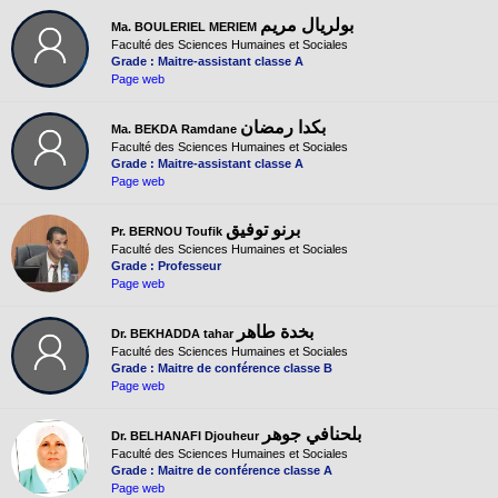
بولريال مريم
Ma. BOULERIEL MERIEM
Faculté des Sciences Humaines et Sociales
Grade : Maitre-assistant classe A
Page web
بكدا رمضان
Ma. BEKDA Ramdane
Faculté des Sciences Humaines et Sociales
Grade : Maitre-assistant classe A
Page web
برنو توفيق
Pr. BERNOU Toufik
Faculté des Sciences Humaines et Sociales
Grade : Professeur
Page web
بخدة طاهر
Dr. BEKHADDA tahar
Faculté des Sciences Humaines et Sociales
Grade : Maitre de conférence classe B
Page web
بلحنافي جوهر
Dr. BELHANAFI Djouheur
Faculté des Sciences Humaines et Sociales
Grade : Maitre de conférence classe A
Page web