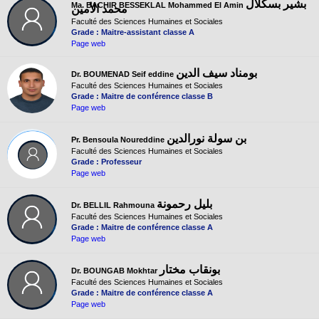
بشير بسكلال
Ma. BACHIR BESSEKLAL Mohammed El Amin
محمد الأمين
Faculté des Sciences Humaines et Sociales
Grade : Maitre-assistant classe A
Page web
بومناد سيف الدين
Dr. BOUMENAD Seif eddine
Faculté des Sciences Humaines et Sociales
Grade : Maitre de conférence classe B
Page web
بن سولة نورالدين
Pr. Bensoula Noureddine
Faculté des Sciences Humaines et Sociales
Grade : Professeur
Page web
بليل رحمونة
Dr. BELLIL Rahmouna
Faculté des Sciences Humaines et Sociales
Grade : Maitre de conférence classe A
Page web
بونقاب مختار
Dr. BOUNGAB Mokhtar
Faculté des Sciences Humaines et Sociales
Grade : Maitre de conférence classe A
Page web