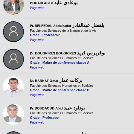
بوعادي عابد
BOUADI ABED
Page web
بلفضل عبدالقادر
Pr. BELFEDAL Abdelkader
Faculté des Sciences de la Nature et de la vie
Grade : Professeur
Page web
بوقريرس فريد
Dr. BOUGRIRES BOUGRIRES
Faculté des Sciences Humaines et Sociales
Grade : Maitre de conférence classe A
Page web
بركات عمار
Dr. BARKAT Omar
Faculté des Sciences Humaines et Sociales
Grade : Maitre de conférence classe B
Page web
بوداود عبيد
Pr. BOUDAOUD Abid
Faculté des Sciences Humaines et Sociales
Grade : Professeur
Page web