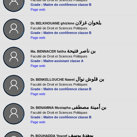
Grade : Maitre de conférence classe B
Page web
بلخوان غزلان
Dr. BELKHOUANE ghizlene
Faculté de Droit et Sciences Politiques
Grade : Maitre de conférence classe B
Page web
بن ناصر فتيحة
Ma. BENNACER fatiha
Faculté de Droit et Sciences Politiques
Grade : Maitre-assistant classe A
Page web
بن قلوش نوال
Dr. BENKELLOUCHE Nawel
Faculté de Droit et Sciences Politiques
Grade : Maitre de conférence classe B
Page web
بن أمينة مصطفى
Dr. BENAMINA Mustapha
Faculté de Droit et Sciences Politiques
Grade : Maitre de conférence classe B
Page web
بوهدة يوسف
Pr. BOUHADDA Youcef