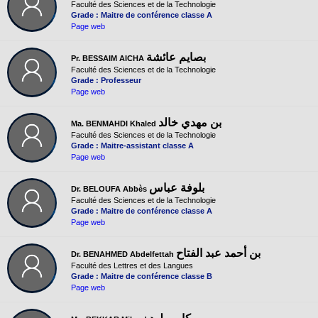
Faculté des Sciences et de la Technologie
Grade : Maitre de conférence classe A
Page web
بصايم عائشة
Pr. BESSAIM AICHA
Faculté des Sciences et de la Technologie
Grade : Professeur
Page web
بن مهدي خالد
Ma. BENMAHDI Khaled
Faculté des Sciences et de la Technologie
Grade : Maitre-assistant classe A
Page web
بلوفة عباس
Dr. BELOUFA Abbès
Faculté des Sciences et de la Technologie
Grade : Maitre de conférence classe A
Page web
بن أحمد عبد الفتاح
Dr. BENAHMED Abdelfettah
Faculté des Lettres et des Langues
Grade : Maitre de conférence classe B
Page web