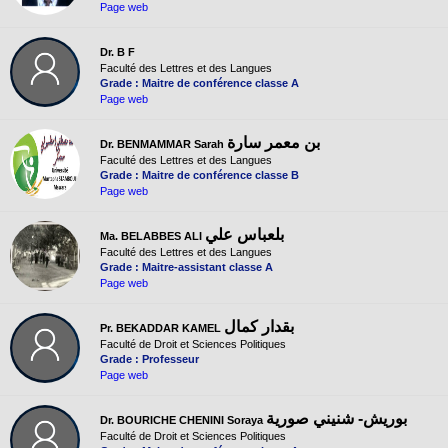
Page web
Dr. B F
Faculté des Lettres et des Langues
Grade : Maitre de conférence classe A
Page web
بن معمر سارة
Dr. BENMAMMAR Sarah
Faculté des Lettres et des Langues
Grade : Maitre de conférence classe B
Page web
بلعباس علي
Ma. BELABBES ALI
Faculté des Lettres et des Langues
Grade : Maitre-assistant classe A
Page web
بقدار كمال
Pr. BEKADDAR KAMEL
Faculté de Droit et Sciences Politiques
Grade : Professeur
Page web
بوريش- شنيني صورية
Dr. BOURICHE CHENINI Soraya
Faculté de Droit et Sciences Politiques