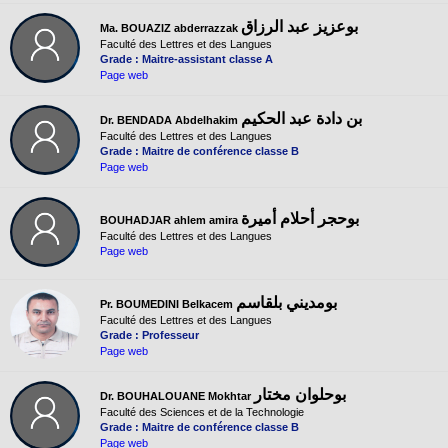
بوعزيز عبد الرزاق
Ma. BOUAZIZ abderrazzak
Faculté des Lettres et des Langues
Grade : Maitre-assistant classe A
Page web
بن دادة عبد الحكيم
Dr. BENDADA Abdelhakim
Faculté des Lettres et des Langues
Grade : Maitre de conférence classe B
Page web
بوحجر أحلام أميرة
BOUHADJAR ahlem amira
Faculté des Lettres et des Langues
Page web
بومديني بلقاسم
Pr. BOUMEDINI Belkacem
Faculté des Lettres et des Langues
Grade : Professeur
Page web
بوحلوان مختار
Dr. BOUHALOUANE Mokhtar
Faculté des Sciences et de la Technologie
Grade : Maitre de conférence classe B
Page web