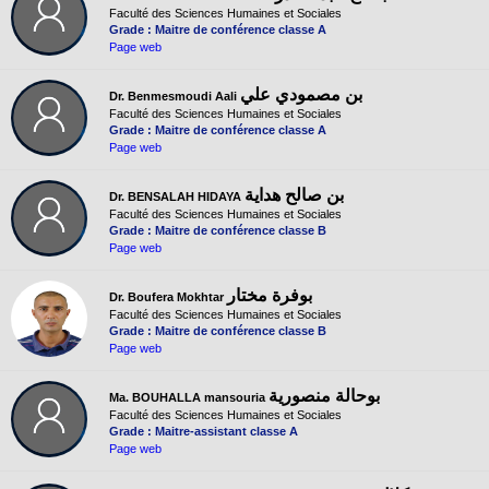
Faculté des Sciences Humaines et Sociales
Grade : Maitre de conférence classe A
Page web
بن مصمودي علي
Dr. Benmesmoudi Aali
Faculté des Sciences Humaines et Sociales
Grade : Maitre de conférence classe A
Page web
بن صالح هداية
Dr. BENSALAH HIDAYA
Faculté des Sciences Humaines et Sociales
Grade : Maitre de conférence classe B
Page web
بوفرة مختار
Dr. Boufera Mokhtar
Faculté des Sciences Humaines et Sociales
Grade : Maitre de conférence classe B
Page web
بوحالة منصورية
Ma. BOUHALLA mansouria
Faculté des Sciences Humaines et Sociales
Grade : Maitre-assistant classe A
Page web