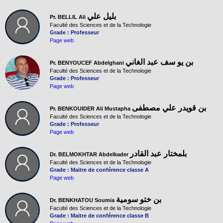
بليل علي
Pr. BELLIL Ali
Faculté des Sciences et de la Technologie
Grade : Professeur
Page web
بن يو سف عبد الغاني
Pr. BENYOUCEF Abdelghani
Faculté des Sciences et de la Technologie
Grade : Professeur
Page web
بن قويدر علي مصطفى
Pr. BENKOUIDER Ali Mustapha
Faculté des Sciences et de la Technologie
Grade : Professeur
Page web
بلمختار عبد القادر
Dr. BELMOKHTAR Abdelkader
Faculté des Sciences et de la Technologie
Grade : Maitre de conférence classe A
Page web
بن ختو سومية
Dr. BENKHATOU Soumia
Faculté des Sciences et de la Technologie
Grade : Maitre de conférence classe B