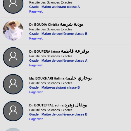
Faculté des Sciences Exactes
Grade : Maitre-assistant classe A
Page web
بودية شريفة
Dr. BOUDIA Chérifa
Faculté des Sciences Exactes
Grade : Maitre de conférence classe B
Page web
بوفرعة فاطمة
Dr. BOUFERA fatma
Faculté des Sciences Exactes
Grade : Maitre de conférence classe A
Page web
بوخاري حليمة
Ma. BOUKHARI Halima
Faculté des Sciences Exactes
Grade : Maitre-assistant classe B
Page web
بوتفال زهرة
Dr. BOUTEFFAL zohra
Faculté des Sciences Exactes
Grade : Maitre de conférence classe B
Page web