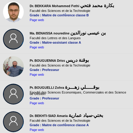
بكارة محمد فتحي
Dr. BEKKARA Mohammed Fethi
Faculté des Sciences et de la Technologie
Grade : Maitre de conférence classe B
Page web
بن عيسى نورالدين
Ma. BENAISSA nouredine
Faculté des Lettres et des Langues
Grade : Maitre-assistant classe A
Page web
بوقنة دريس
Pr. BOUGUENNA Driss
Faculté des Sciences et de la Technologie
Grade : Professeur
Page web
بوقـــــلي زهـــرة
Pr. BOUGUELLI Zohra
Faculté des Sciences Economiques, Commerciales et des Science
de Gestion
Grade : Professeur
Page web
بختي-سياد عمارية
Dr. BEKHTI-SIAD Amaria
Faculté des Sciences et de la Technologie
Grade : Maitre de conférence classe A
Page web