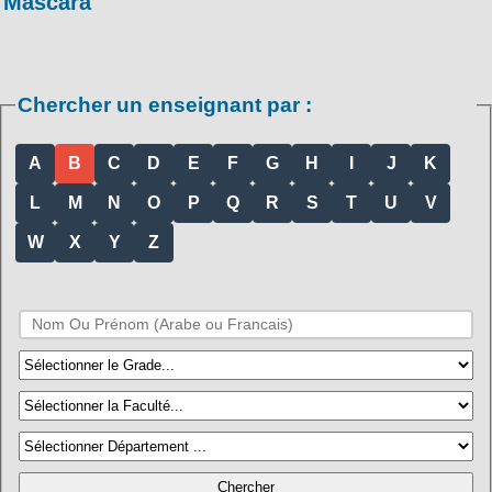
Mascara
Chercher un enseignant par :
A
B
C
D
E
F
G
H
I
J
K
L
M
N
O
P
Q
R
S
T
U
V
W
X
Y
Z