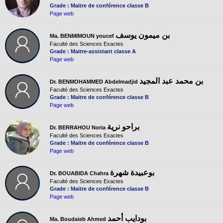
Grade : Maitre de conférence classe B
Page web
بن ميمون يوسف
Ma. BENMIMOUN youcef
Faculté des Sciences Exactes
Grade : Maitre-assistant classe A
Page web
بن محمد عبد المجيد
Dr. BENMOHAMMED Abdelmadjid
Faculté des Sciences Exactes
Grade : Maitre de conférence classe B
Page web
براحو نرية
Dr. BERRAHOU Noria
Faculté des Sciences Exactes
Grade : Maitre de conférence classe B
Page web
بوعبيدة شهرة
Dr. BOUABIDA Chahra
Faculté des Sciences Exactes
Grade : Maitre de conférence classe B
Page web
بودايب أحمد
Ma. Boudaieb Ahmed