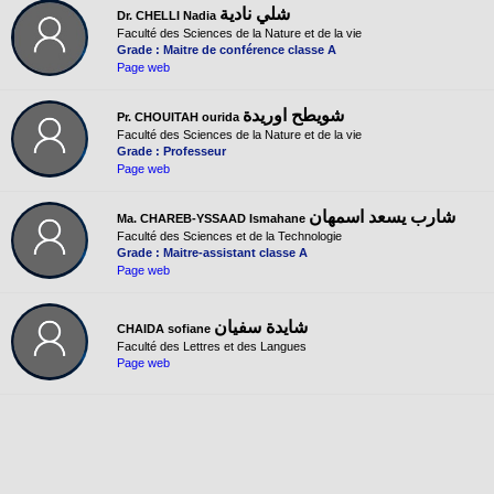
شلي نادية
Dr. CHELLI Nadia
Faculté des Sciences de la Nature et de la vie
Grade : Maitre de conférence classe A
Page web
شويطح اوريدة
Pr. CHOUITAH ourida
Faculté des Sciences de la Nature et de la vie
Grade : Professeur
Page web
شارب يسعد اسمهان
Ma. CHAREB-YSSAAD Ismahane
Faculté des Sciences et de la Technologie
Grade : Maitre-assistant classe A
Page web
شايدة سفيان
CHAIDA sofiane
Faculté des Lettres et des Langues
Page web