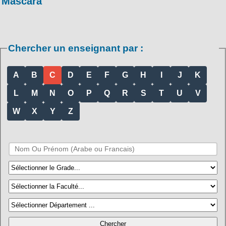
Mascara
Chercher un enseignant par :
A
B
C
D
E
F
G
H
I
J
K
L
M
N
O
P
Q
R
S
T
U
V
W
X
Y
Z