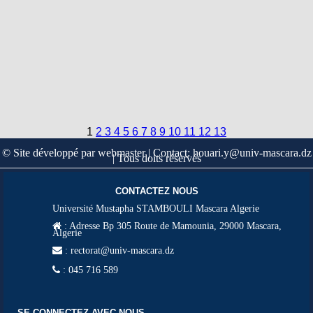
1
2
3
4
5
6
7
8
9
10
11
12
13
© Site développé par webmaster | Contact: houari.y@univ-mascara.dz
| Tous doits réservés
CONTACTEZ NOUS
Université Mustapha STAMBOULI Mascara Algerie
:
Adresse Bp 305 Route de Mamounia, 29000 Mascara,
Algerie
: rectorat@univ-mascara.dz
: 045 716 589
SE CONNECTEZ AVEC NOUS