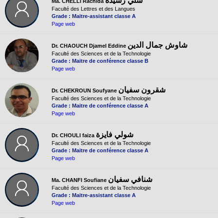
شلي رشيدة
Ma. CHELLI Rachida
Faculté des Lettres et des Langues
Grade : Maitre-assistant classe A
Page web
شاوش جمال الدين
Dr. CHAOUCH Djamel Eddine
Faculté des Sciences et de la Technologie
Grade : Maitre de conférence classe B
Page web
شقرون سفيان
Dr. CHEKROUN Soufyane
Faculté des Sciences et de la Technologie
Grade : Maitre de conférence classe A
Page web
شولي فايزة
Dr. CHOULI faiza
Faculté des Sciences et de la Technologie
Grade : Maitre de conférence classe A
Page web
شنافي سفيان
Ma. CHANFI Soufiane
Faculté des Sciences et de la Technologie
Grade : Maitre-assistant classe A
Page web