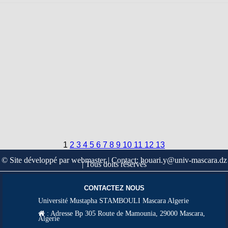
1
2
3
4
5
6
7
8
9
10
11
12
13
© Site développé par webmaster | Contact: houari.y@univ-mascara.dz
| Tous doits réservés
CONTACTEZ NOUS
Université Mustapha STAMBOULI Mascara Algerie
:
Adresse Bp 305 Route de Mamounia, 29000 Mascara,
Algerie