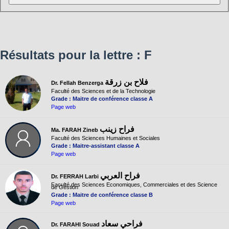
Résultats pour la lettre : F
فلاح بن زرقة
Dr. Fellah Benzerga
Faculté des Sciences et de la Technologie
Grade : Maitre de conférence classe A
Page web
فراح زينب
Ma. FARAH Zineb
Faculté des Sciences Humaines et Sociales
Grade : Maitre-assistant classe A
Page web
فراح العربي
Dr. FERRAH Larbi
Faculté des Sciences Economiques, Commerciales et des Science
de Gestion
Grade : Maitre de conférence classe B
Page web
فراحي سعاد
Dr. FARAHI Souad