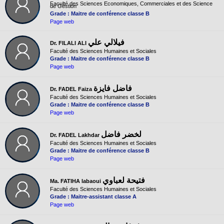
Faculté des Sciences Economiques, Commerciales et des Science
de Gestion
Grade : Maitre de conférence classe B
Page web
فيلالي علي
Dr. FILALI ALI
Faculté des Sciences Humaines et Sociales
Grade : Maitre de conférence classe B
Page web
فاضل فايزة
Dr. FADEL Faiza
Faculté des Sciences Humaines et Sociales
Grade : Maitre de conférence classe B
Page web
لخضر فاضل
Dr. FADEL Lakhdar
Faculté des Sciences Humaines et Sociales
Grade : Maitre de conférence classe B
Page web
فتيحة لعباوي
Ma. FATIHA labaoui
Faculté des Sciences Humaines et Sociales
Grade : Maitre-assistant classe A
Page web