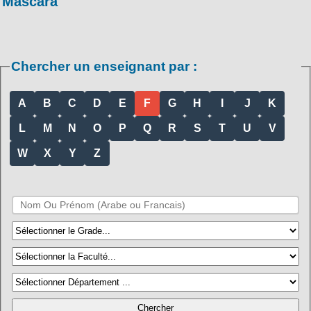
Mascara
Chercher un enseignant par :
A
B
C
D
E
F
G
H
I
J
K
L
M
N
O
P
Q
R
S
T
U
V
W
X
Y
Z