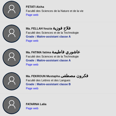
FETATI Aicha
Faculté des Sciences de la Nature et de la vie
Page web
فلاح فوزية
Ma. FELLAH fouzia
Faculté des Sciences et de la Technologie
Grade : Maitre-assistant classe A
Page web
عاشوري فاطيمة
Ma. FATIMA fatima
Faculté des Sciences et de la Technologie
Grade : Maitre-assistant classe A
Page web
فكرون مصطفى
Ma. FEKROUN Mustapha
Faculté des Lettres et des Langues
Grade : Maitre-assistant classe B
Page web
FATARNA Lalia
Page web