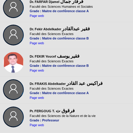
فرفار جمال
Dr. FARFAR Djamel
Faculté des Sciences Humaines et Sociales
Grade : Maitre de conférence classe A
Page web
فقير عبدالقادر
Dr. Fekir Abdelkader
Faculté des Sciences Exactes
Grade : Maitre de conférence classe B
Page web
فقير يوسف
Dr. FEKIR Youcef
Faculté des Sciences Exactes
Grade : Maitre de conférence classe B
Page web
فراكيس عبد القادر
Dr. FRAKIS Abdelkader
Faculté des Sciences Exactes
Grade : Maitre de conférence classe A
Page web
فرقوق ت
Pr. FERGOUG T.
Faculté des Sciences de la Nature et de la vie
Grade : Professeur
Page web