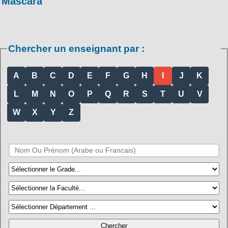
Mascara
Chercher un enseignant par :
A
B
C
D
E
F
G
H
I
J
K
L
M
N
O
P
Q
R
S
T
U
V
W
X
Y
Z