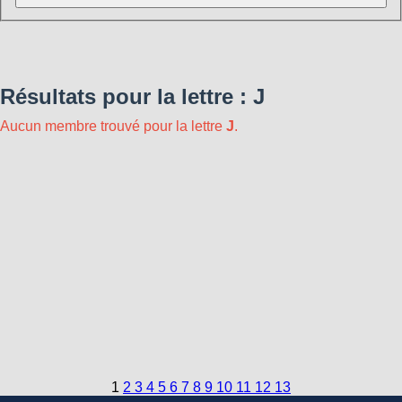
Résultats pour la lettre : J
Aucun membre trouvé pour la lettre
J
.
1
2
3
4
5
6
7
8
9
10
11
12
13