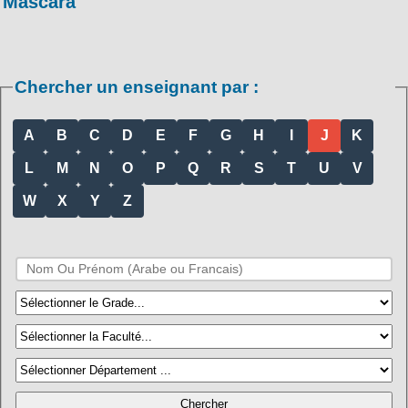
Mascara
Chercher un enseignant par :
A
B
C
D
E
F
G
H
I
J
K
L
M
N
O
P
Q
R
S
T
U
V
W
X
Y
Z