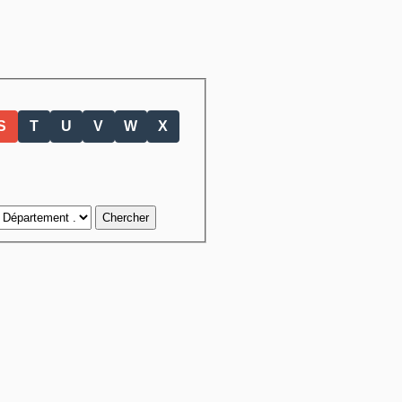
S
T
U
V
W
X