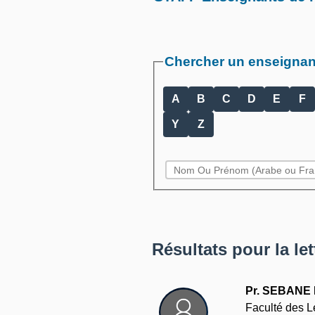
Chercher un enseignant
A
B
C
D
E
F
Y
Z
Résultats pour la let
Pr. SEBANE 
Faculté des L