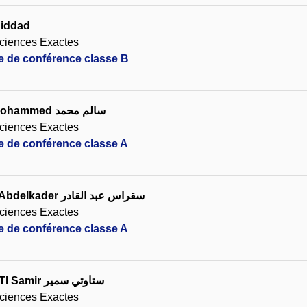
uiddad
ciences Exactes
re de conférence classe B
Mohammed
سالم محمد
ciences Exactes
re de conférence classe A
Abdelkader
سقراس عبد القادر
ciences Exactes
re de conférence classe A
I Samir
ستاوتي سمير
ciences Exactes