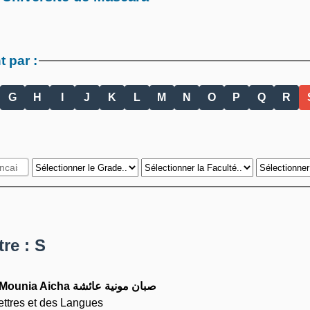
 par :
G
H
I
J
K
L
M
N
O
P
Q
R
tre : S
Mounia Aicha
صبان مونية عائشة
ettres et des Langues