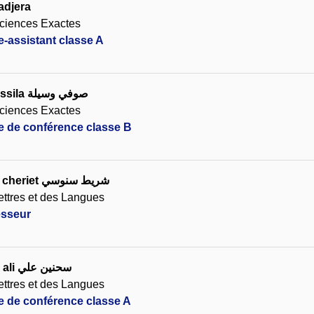
adjera
ciences Exactes
e-assistant classe A
ssila
صوفي وسيلة
ciences Exactes
re de conférence classe B
cheriet
شريط سنوسي
ettres et des Langues
esseur
ali
سحنين علي
ettres et des Langues
re de conférence classe A