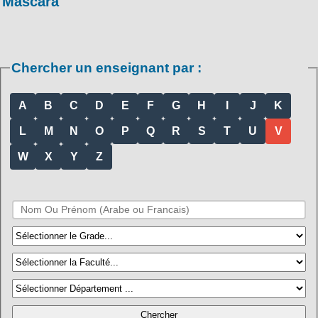
Mascara
Chercher un enseignant par :
A
B
C
D
E
F
G
H
I
J
K
L
M
N
O
P
Q
R
S
T
U
V
W
X
Y
Z