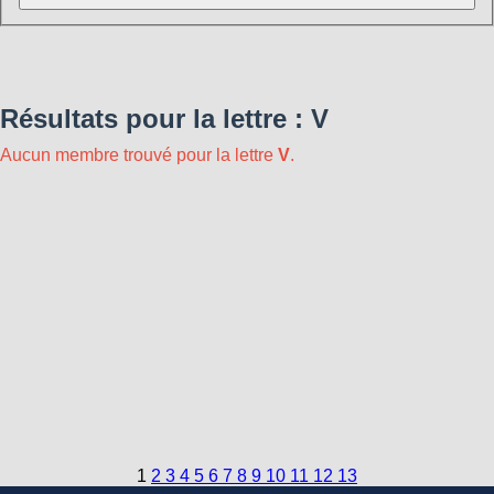
Résultats pour la lettre : V
Aucun membre trouvé pour la lettre
V
.
1
2
3
4
5
6
7
8
9
10
11
12
13