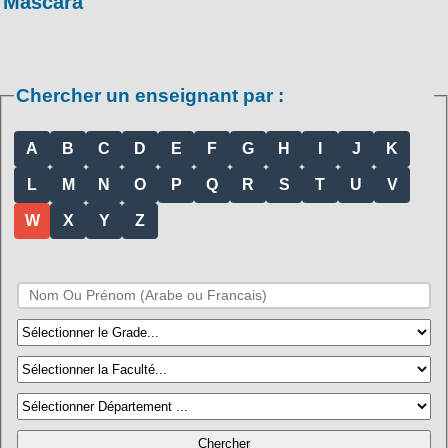
Mascara
Chercher un enseignant par :
A
B
C
D
E
F
G
H
I
J
K
L
M
N
O
P
Q
R
S
T
U
V
W
X
Y
Z