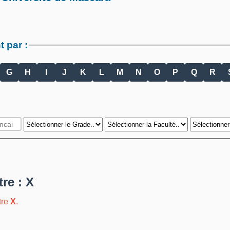
 par :
G
H
I
J
K
L
M
N
O
P
Q
R
tre : X
tre
X
.