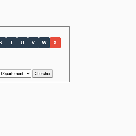
S
T
U
V
W
X