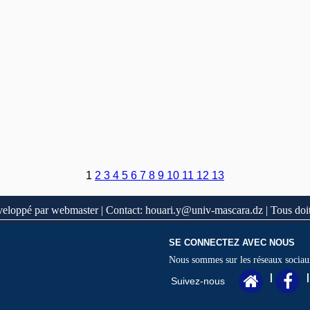
1
2
3
4
5
6
7
8
9
10
11
12
13
veloppé par webmaster | Contact: houari.y@univ-mascara.dz | Tous doit
SE CONNECTEZ AVEC NOUS
Nous sommes sur les réseaux sociau
|
|
Suivez-nous