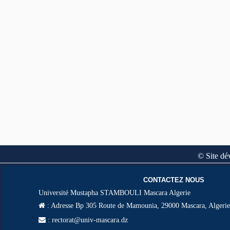
© Site dé
CONTACTEZ NOUS
Université Mustapha STAMBOULI Mascara Algerie
:
Adresse Bp 305 Route de Mamounia, 29000 Mascara, Algerie
: rectorat@univ-mascara.dz