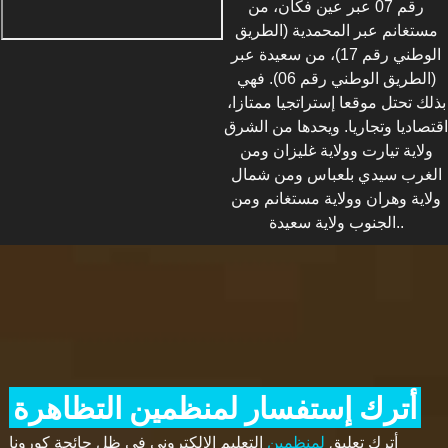
رقم 07 عبر عين فكان، من
مستغانم عبر المحمدية (الطريق
الوطني رقم 17)، من سعيدة عبر
(الطريق الوطني رقم 06). فهي
بذلك تحتل موقعا إستراتجيا ممتازا،
اقتصاديا وتجاريا. ويحدها من الشرق
ولاية تيارت وولاية غليزان ومن
الغرب سيدي بلعباس ومن شمال
ولاية وهران وولاية مستغانم ومن
الجنوب ولاية سعيدة..
أترك إستفسار لمنظمين التظاهرة
أترك تعليق
لمنظمين
التعليم الالكتروني في ظل جائحة كورونا