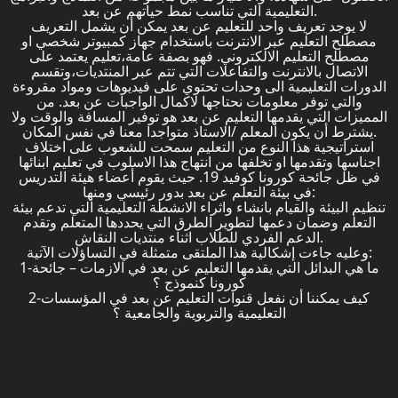
التعليمية التي تناسب نمط حياتهم عن بعد.
لا يوجد تعريف واحد للتعليم عن بعد يمكن أن يشمل التعريف
مصطلح التعليم عبر الانترنت باستخدام جهاز كمبيوتر شخصي او
مصطلح التعليم الالكتروني. فهو بصفة عامة،تعليم يعتمد على
الاتصال بالانترنت والتفاعلات التي تتم عبر المنتديات،وتقسم
الدورات التعليمية الى وحدات تحتوي على فيديوهات ومواد مقروءة
والتي توفر معلومات نحتاجها لاكمال الواجبات عن بعد. من
المميزات التي يقدمها التعليم عن بعد هو توفير المسافة والوقت ولا
يشترط أن يكون المعلم /الاستاذ متواجدا معنا في نفس المكان.
استراتيجية هذا النوع من التعليم سمحت للشعوب على اختلاف
اجناسها وتقدمها او تخلفها من انتهاج هذا الاسلوب في تعليم ابنائها
في ظل جائحة كورونا كوفيد 19. حيث يقوم أعضاء هيئة التدريس
في بيئة التعلم عن بعد بدور رئيسي ومنها:
تنظيم البيئة والقيام بانشاء واثراء الانشطة التعليمية التي تدعم بيئة
التعلم وضمان دعمها لتطوير الطرق التي يحددها المتعلم وتقدم
الدعم الفردي للطلاب اثناء منتديات النقاش.
وعليه جاءت إشكالية هذا الملتقى متمثلة في التساؤلات الآتية:
1-ما هي البدائل التي يقدمها التعليم عن بعد في الازمات – جائحة
كورونا كنموذج ؟
2-كيف يمكننا أن نفعل قنوات التعليم عن بعد في المؤسسات
التعليمية والتربوية والجامعية ؟