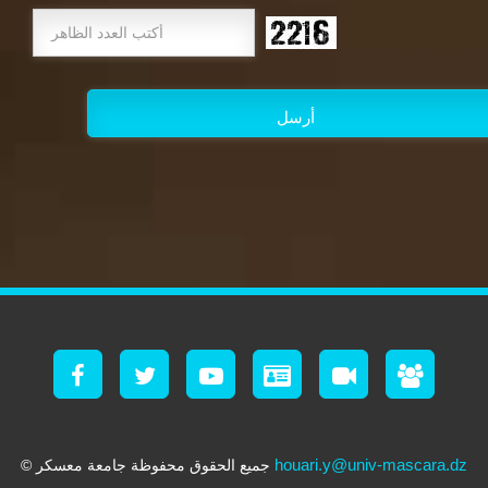
houari.y@univ-mascara.dz
© جميع الحقوق محفوظة جامعة معسكر