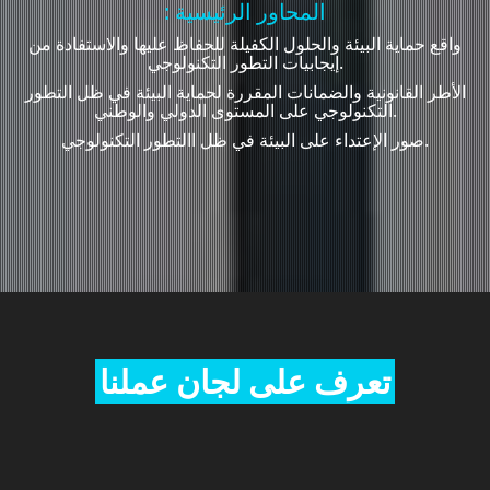
: المحاور الرئيسية
واقع حماية البيئة والحلول الكفيلة للحفاظ عليها والاستفادة من
إيجابيات التطور التكنولوجي.
الأطر القانونية والضمانات المقررة لحماية البيئة في ظل التطور
التكنولوجي على المستوى الدولي والوطني.
صور الإعتداء على البيئة في ظل االتطور التكنولوجي.
تعرف على لجان عملنا