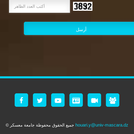
houari.y@univ-mascara.dz
© جميع الحقوق محفوظة جامعة معسكر