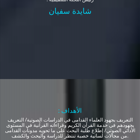
شايدة سفيان
: الأهداف
التعريف بجهود العلماء القدامى في الدراسات الصوتية/ التعريف
يجهودهم في خدمة القرآن الكريم وقراءاته القرآنية في المستوى
الأدائي الصوتي/ إطلاع طلبة البحث على ما تحويه مدونات القدامى
من مجالات لسانية خصبة تنتظر للدراسة والبحث والكشف.