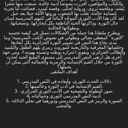
والكتاب والمؤلفين، أفرزت نصوصا أدبية خالدة، صنعت منها شعرا
يُنشد، وملحمة تروى، ورواية تُحكى، وقصة تُسرد، فصاغت لنا تجربة
إنسانية خالدة، تغنّت بها الشعوب وروتها الأمّة جيلا بعد جيل.
لقد كان هذا الأدب الثوري الموجّه لأبنائنا في كتبهم المدرسية لسان
حال الثورة، وذاكرتها الحية الناطقة بكل إنجازاتها، وتضحياتها،
وبطولاتها الخالدة.
ويطرح ملتقانا هذا جملة من الإشكالات تتمثل في كيفية تجسيد
"الثورة" كمعطى نضالي وبطولي في نصوص الكتب المدرسية؛ وما
مدى نجاح هذا النص في تصوير الثورة الجزائرية بكل أبعادها
وخلفياتها المعرفية والتاريخية كموروث رمزي يلهم الطفل والتلميذ
والطالب الجزائري، ويقوي اعتزازه بوطنه وتشبثه بهويته؟، ومن جهة
أخرى هل ارتقى النص المدرسي إلى مستوى التبليغ الجيد لحدث
الثورة من خلال القيم الإنسانية والرمزية والجمالية التي يمكن أن
يحملها؟
أهداف الملتقى
1. دلالات الحدث الثوري، وأبعاده في النّص المدرسي
2. القيم الإنسانية في أدب الثورة وعالميتها.
3. -صور البطولة والتضحية في الأدب الثوري الجزائري.
4. أدبية النص المدرسي الثوري وجمالياته.
5. -الصورة والرمز في النص المدرسي ودورهما في تجلّي الدلالة
والمعنى.