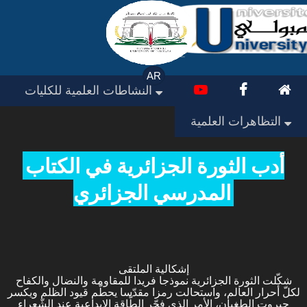
AR
النشاطات العلمية للكليات
التظاهرات العلمية
أدب الثورة الجزائرية في الكتاب
المدرسي الجزائري
إشكالية الملتقى
شكّلت الثورة الجزائرية نموذجا فريدا للمقاومة والنضال والكفاح
لكلّ أحرار العالم، واستحالت رمزا مقدّسا يحطّم قيود الظلم ويكسر
جبروت الطغيان، الأمر الذي فجّر الطّاقة الإبداعية عند الشّعراء