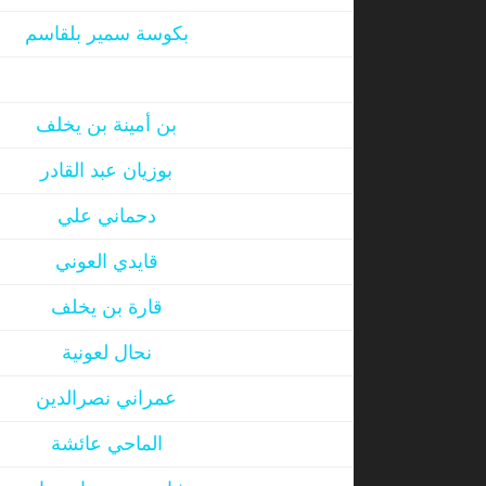
بكوسة سمير بلقاسم
بن أمينة بن يخلف
بوزيان عبد القادر
دحماني علي
قايدي العوني
قارة بن يخلف
نحال لعونية
عمراني نصرالدين
الماحي عائشة