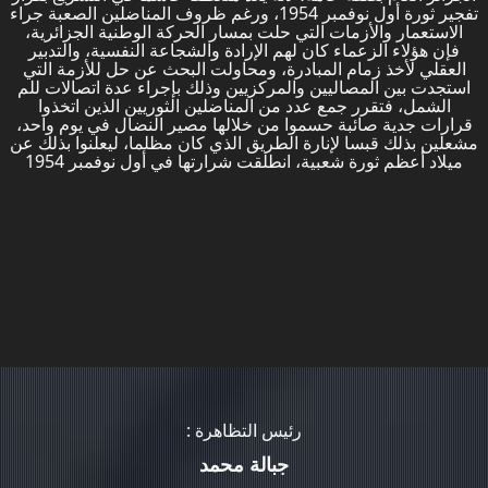
تفجير ثورة أول نوفمبر 1954، ورغم ظروف المناضلين الصعبة جراء
الاستعمار والأزمات التي حلت بمسار الحركة الوطنية الجزائرية،
فإن هؤلاء الزعماء كان لهم الإرادة والشجاعة النفسية، والتدبير
العقلي لأخذ زمام المبادرة، ومحاولت البحث عن حل للأزمة التي
استجدت بين المصاليين والمركزيين وذلك بإجراء عدة اتصالات للم
الشمل، فتقرر جمع عدد من المناضلين الثوريين الذين اتخذوا
قرارات جدية صائبة حسموا من خلالها مصير النضال في يوم واحد،
مشعلين بذلك قبسا لإنارة الطريق الذي كان مظلما، ليعلنوا بذلك عن
ميلاد أعظم ثورة شعبية، انطلقت شرارتها في أول نوفمبر 1954
: رئيس التظاهرة
جبالة محمد