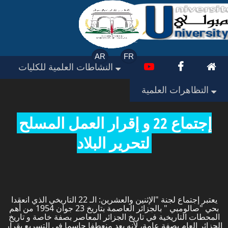
AR
FR
النشاطات العلمية للكليات
التظاهرات العلمية
إجتماع 22 و إقرار العمل المسلح
لتحرير البلاد
يعتبر إجتماع لجنة "الإثنين والعشرين: الـ 22 التاريخي الذي انعقدا
بحي "صالومبي " بالجزائر العاصمة بتاريخ 23 جوان 1954 من أهم
المحطات التاريخية في تاريخ الجزائر المعاصر بصفة خاصة و تاريخ
الجزائر العام بصفة عامة، لأنه يعد منعطفا حاسما في التسريع بقرار