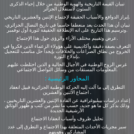
تبيان القيمة التاريخية والهوية الوطنية من خلال إحياء الذكرى
الستون لاستقلال الجزائر
إبراز الدوافع والأسباب الحقيقة لإجتماع الإثنين والعشرين التاريخي.
تبيان أن هذا الحدث يعد منعطفا حاسما في تاريخ النضال الجزائري،
وترسيم هذا التاريخ على انه الإنطلاقة الحقيقة لثورة أول نوفمبر.
عرض وتقييم مختلف الأراء والرؤى حول هذا الإجتماع.
التعرف بصفة دقيقة وأكاديمية على هؤولاء الزعماء الذين فكروا في
الخروج من نطاق الصراعات والخلافات بإيجدا حل مناسب للتعجيل
بإندلاع الثورة.
غرس الروح الوطنية في الأجيال الحالية و الذين اختلطت عليهم
المعلومات المستقات من وسائل التواصل الاجتماعي.
: المحاور الرئيسية
التطرق إلى ما آلت إليه الحركة الوطنية الجزائرية قبيل انعقاد
اجتماع الاثنين والعشرين .
إعداد دراسات بيبليوغرافية عن القادة الإثنين والعشرين التاريخيين ،
وذلك بذكر كل ما هو جديد، حسب ما نشر من كتب و ظهور الوثائق
الأرشيفية الجديدة
تحليل ظروف وأسباب انعقادا الاجتماع
سير مجريات الأحداث المتعلقة بهذا الاجتماع و التطرق إلى عدد
المشاركين وهويتهم