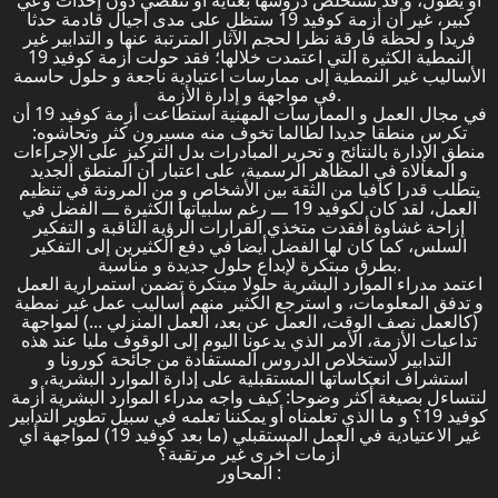
أو يطول، و قد تستخلص دروسها بعناية أو تنقضي دون إحداث وعي
كبير، غير أن أزمة كوفيد 19 ستظل على مدى أجيال قادمة حدثا
فريدا و لحظة فارقة نظرا لحجم الآثار المترتبة عنها و التدابير غير
النمطية الكثيرة التي اعتمدت خلالها؛ فقد حولت أزمة كوفيد 19
الأساليب غير النمطية إلى ممارسات اعتيادية ناجعة و حلول حاسمة
في مواجهة و إدارة الأزمة.
في مجال العمل و الممارسات المهنية استطاعت أزمة كوفيد 19 أن
تكرس منطقا جديدا لطالما تخوف منه مسيرون كثر وتحاشوه:
منطق الإدارة بالنتائج و تحرير المبادرات بدل التركيز على الإجراءات
و المغالاة في المظاهر الرسمية، على اعتبار أن المنطق الجديد
يتطلب قدرا كافيا من الثقة بين الأشخاص و من المرونة في تنظيم
العمل، لقد كان لكوفيد 19 ـــ رغم سلبياتها الكثيرة ـــ الفضل في
إزاحة غشاوة أفقدت متخذي القرارات الرؤية الثاقبة و التفكير
السلس، كما كان لها الفضل أيضا في دفع الكثيرين إلى التفكير
بطرق مبتكرة لإبداع حلول جديدة و مناسبة.
اعتمد مدراء الموارد البشرية حلولا مبتكرة تضمن استمرارية العمل
و تدفق المعلومات، و استرجع الكثير منهم أساليب عمل غير نمطية
(كالعمل نصف الوقت، العمل عن بعد، العمل المنزلي ...) لمواجهة
تداعيات الأزمة، الأمر الذي يدعونا اليوم إلى الوقوف مليا عند هذه
التدابير لاستخلاص الدروس المستفادة من جائحة كورونا و
استشراف انعكاساتها المستقبلية على إدارة الموارد البشرية، و
لنتساءل بصيغة أكثر وضوحا: كيف واجه مدراء الموارد البشرية أزمة
كوفيد 19؟ و ما الذي تعلمناه أو يمكننا تعلمه في سبيل تطوير التدابير
غير الاعتيادية في العمل المستقبلي (ما بعد كوفيد 19) لمواجهة أي
أزمات أخرى غير مرتقبة؟
المحاور :