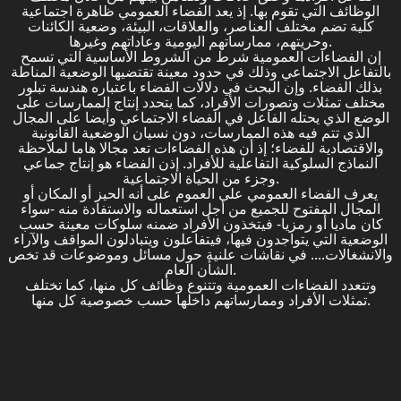
الوظائف التي تقوم بها. إذ يعد الفضاء العمومي ظاهرة اجتماعية
كلية تضم مختلف العناصر، والعلاقات، البيئة، وضعية الكائنات
وحريتهم، ممارساتهم اليومية وعاداتهم وغيرها.
إن الفضاءات العمومية شرط من الشروط الأساسية التي تسمح
بالتفاعل الاجتماعي وذلك في حدود معينة تقتضيها الوضعية المناطة
بذلك الفضاء. وإن البحث في دلالات الفضاء باعتباره هندسة تبلور
مختلف تمثلات وتصورات الأفراد، كما يتحدد إنتاج الممارسات على
الوضع الذي يحتله الفاعل في الفضاء الاجتماعي وأيضا على المجال
الذي تتم فيه هذه الممارسات، دون نسيان الوضعية القانونية
والاقتصادية للفضاء؛ إذ أن هذه الفضاءات تعد مجالا هاما لملاحظة
النماذج السلوكية التفاعلية للأفراد. إذن الفضاء هو إنتاج جماعي
وجزء من الحياة الاجتماعية.
يعرف الفضاء العمومي على العموم على أنه الحيز أو المكان أو
المجال المفتوح للجميع من أجل استعماله والاستفادة منه -سواء
كان ماديا أو رمزيا- فيتخذون الأفراد ضمنه سلوكات معينة حسب
الوضعية التي يتواجدون فيها، فيتفاعلون ويتبادلون المواقف والآراء
والانشغالات.... في نقاشات علنية حول مسائل وموضوعات قد تخص
الشأن العام.
وتتعدد الفضاءات العمومية وتتنوع وظائف كل منها، كما تختلف
تمثلات الأفراد وممارساتهم داخلها حسب خصوصية كل منها.