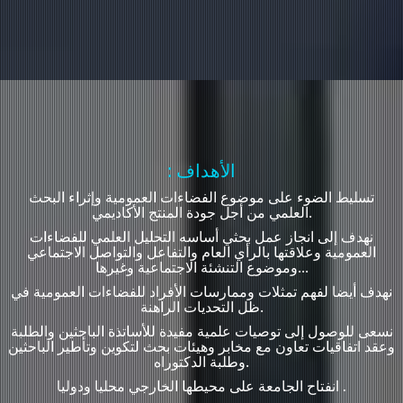
: الأهداف
تسليط الضوء على موضوع الفضاءات العمومية وإثراء البحث
العلمي من أجل جودة المنتج الأكاديمي.
نهدف إلى انجاز عمل بحثي أساسه التحليل العلمي للفضاءات
العمومية وعلاقتها بالرأي العام والتفاعل والتواصل الاجتماعي
وموضوع التنشئة الاجتماعية وغيرها...
نهدف أيضا لفهم تمثلات وممارسات الأفراد للفضاءات العمومية في
ظل التحديات الراهنة.
نسعى للوصول إلى توصيات علمية مفيدة للأساتذة الباحثين والطلبة
وعقد اتفاقيات تعاون مع مخابر وهيئات بحث لتكوين وتأطير الباحثين
وطلبة الدكتوراه.
انفتاح الجامعة على محيطها الخارجي محليا ودوليا .