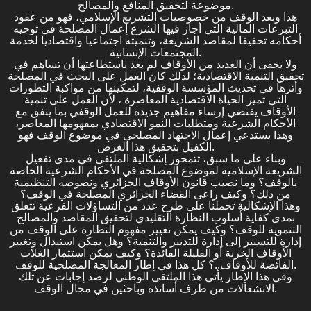
موضوعة لتحقيق المنافع والمصالح.
هذا ويعد الوقف من خصوصيات التشريع الإسلامي، فهو من عقود
التبرعات المالية التي أجاز فيها الشرع إعمال المصلحة في توجيه
أحكامه تحقيقا لمقاصد الشريعة، وتنميته اجتماعيا واقتصاديا لخدمة
المجتمعات الإنسانية.
ولا يخفى أن العديد من الأوقاف لم يعد باستطاعتها أن تساهم في
تحقيق التنمية الاقتصادية؛ لذلك كان العمل على البحث في المصلحة
وأثرها في تحديث المؤسسة الوقفية، لتمكينها من مواكبة التطورات
التي تميز الحياة الاقتصادية المعاصرة ، لأن العمل على تنمية
الأوقاف يقتضي إرساء مفاهيم جديدة للعمل الوقفي بما يتفق مع
الأحكام الشرعية ومتطلبات النمو الاقتصادي بمفهومها المعاصر،
وهذا يستدعي إعمال الاجتهاد المصلحي في موضوع الوقف فهو
الكفيل بتحقيق هذا الغرض.
وبناء على ما سبق، تتمحور إشكالية الملتقى في مدى تفعيل
الشريعة الإسلامية لموضوع المصلحة في الأحكام الشرعية الخاصة
بالوقف؟ وما نصيب قانون الأوقاف الجزائري ونصوصه التنظيمية
من ذلك؟ وكيف راعى القضاء الجزائري المصلحة في الوقف؟
وهذا الإشكالية تحملنا على طرح عدد من التساؤلات الفرعية تتعلق
بمدى كفاية أسلوب النظارة التقليدي لتحقيق المقاصد والمصالح
التنموية للوقف؟ وكيف يمكن تغيير مفهوم النظارة على الوقف من
إدارة للتسيير إلى إدارة للتدبير والتنمية؟ وهل يمكن استبدال وتغيير
الأوقاف الخربة أو القليلة الفائدة؟ وكيف يمكن استثمار الغلات
الفائضة للأوقاف..؟ كل هذا في إطار المعالجة المصلحية للوقف.
وفي هذا الإطار يأتي هذا الملتقى الوطني لرصد إجابات عن تلك
الانشغالات من طرف أساتذة وباحثين في مجال الوقف.