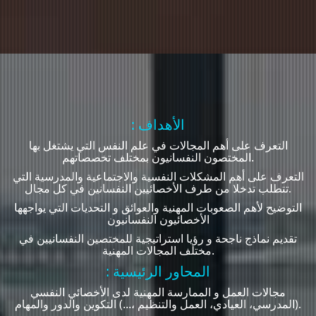
: الأهداف
التعرف على أهم المجالات في علم النفس التي يشتغل بها
المختصون النفسانيون بمختلف تخصصاتهم.
التعرف على أهم المشكلات النفسية والاجتماعية والمدرسية التي
تتطلب تدخلا من طرف الأخصائيين النفسانين في كل مجال.
التوضيح لأهم الصعوبات المهنية والعوائق و التحديات التي يواجهها
الأخصائيون النفسانيون
تقديم نماذج ناجحة و رؤيا استراتيجية للمختصين النفسانيين في
مختلف المجالات المهنية.
: المحاور الرئيسية
مجالات العمل و الممارسة المهنية لدى الأخصائي النفسي
(المدرسي، العيادي، العمل والتنظيم ،...) التكوين والدور والمهام.