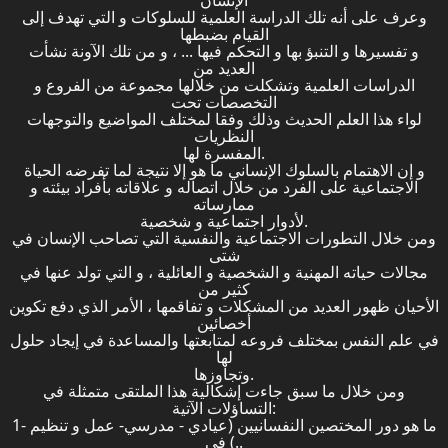
الإنسان
وعرف على أنه تلك الدراسة العلمية للسلوكات و التي تهدف إلى
القيام بضبطها
و تفسيرها و التنبؤ بها و التحكم فيها ... ، و من تلك الآونة نشأت
العديد من
الدراسات العلمية وتشكلت من خلالها مجموعة من الفروع و
التخصصات تحت
لواء هذا العلم الحديث وذلك وفقا لمختلف المواضيع والتوجهات
النظريات
المفسرة لها.
و إن الاهتمام بالسلوك الإنساني ما هو إلا نتيجة لما تفرضه الحياة
الاجتماعية على الفرد من خلال اتصاله و علاقاته بأفراد بيئته و
ممارساته
لأدوار اجتماعية و شخصية.
ومن خلال التطورات الاجتماعية والنفسية التي تصاحب الإنسان في
شتى
مجالات حياته المهنية و الشخصية و العائلية ، و التي تولد عنها في
كثير من
الأحيان ظهور العديد من المشكلات و تفاقمها ، الأمر الذي دفع تكوين
أخصائين
في علم النفس بمختلف فروعه لمتابعتها والمساعدة في إيجاد حلول
لها
وتجاوزها.
ومن خلال ما سبق جاءت إشكالية هذا الملتقى متمثلة في
التساؤلات الآتية:
1- ما هو دور المختصين النفسانيين (عيادي - مدرسي- عمل و تنظيم
..) في