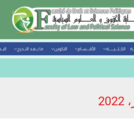
ـة
الكــلـــيــــــة
الأقـــسـام
التكوين
ما بــعـد التــدرج
البــ