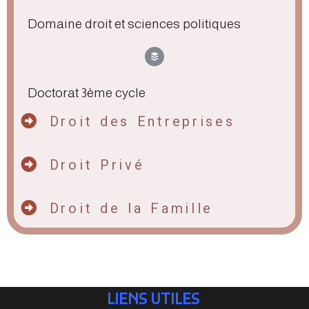
Domaine droit et sciences politiques
Doctorat 3ème cycle
Droit des Entreprises
Droit Privé
Droit de la Famille
hdddddddddddjhhhhhhhhhhhhhhhhh
hjjjjjjjjjjjjjjjjjjjjjjjjjjjjjjjjjjjjjjjjjjjjjjjjjjjjj
LIENS UTILES