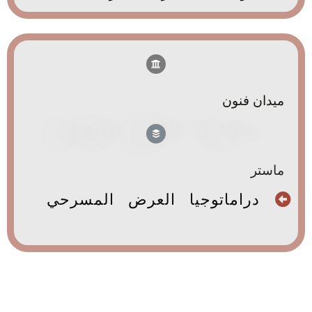
ميدان فنون
ماستر
دراماتوجيا العرض المسرحي
hdddddddddddjhhhhhhhhhhhhhhhhh
hjjjjjjjjjjjjjjjjjjjjjjjjjjjjjjjjjjjjjjjjjjjjjjjjjjjjj