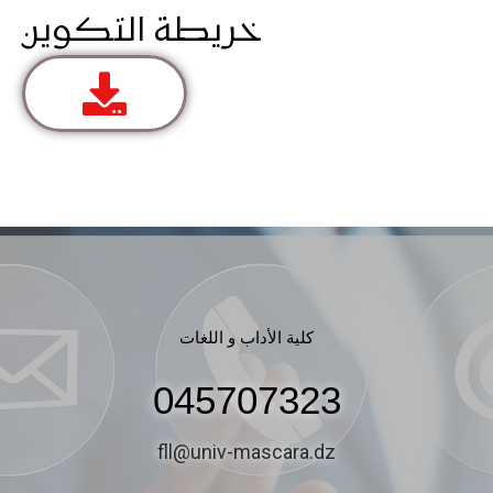
خريطة التكوين
hdddddddddddjhhhhhhhhhhhhhhhhh
hjjjjjjjjjjjjjjjjjjjjjjjjjjjjjjjjjjjjjjjjjjjjjjjjjjjjj
كلية الأداب و اللغات
045707323
fll@univ-mascara.dz