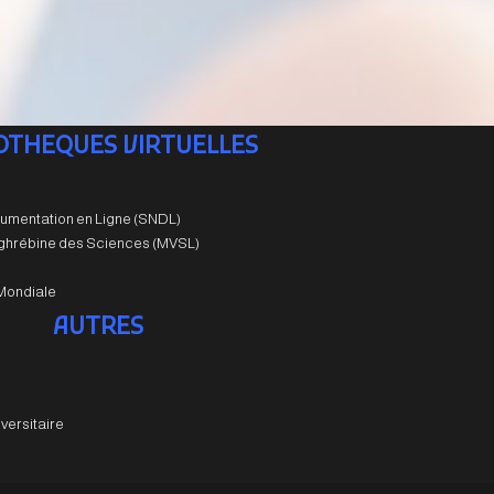
IOTHEQUES VIRTUELLES
umentation en Ligne (SNDL)
aghrébine des Sciences (MVSL)
Mondiale
AUTRES
versitaire