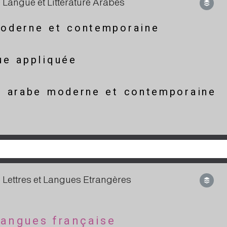
Langue et Littérature Arabes
moderne et contemporaine
ue appliquée
re arabe moderne et contemporaine
jjjjjjjjjjjjjjjjjjjjjjjjjjjjjjjjjjjjjjjjjj
Lettres et Langues Etrangères
 Langues française