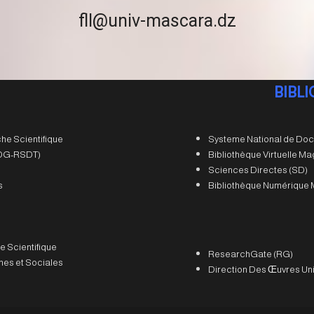
fll@univ-mascara.dz
BIBL
he Scientifique
Systeme National de Doc
 (DG-RSDT)
Bibliothèque Virtuelle M
Sciences Directes (SD)
s
Bibliothèque Numérique 
e Scientifique
ResearchGate (RG)
es et Sociales
Direction Des Œuvres Uni