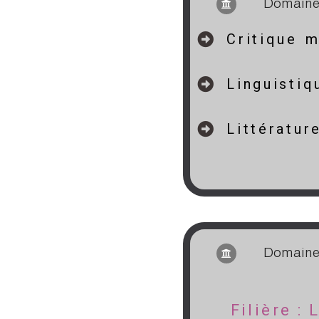
Domaine 
Critique 
Linguistiq
Littératu
hdddddddddddjhhhhhhhhhhhhhhhhh hjjjjjjjjjjj
Domaine 
Filière :