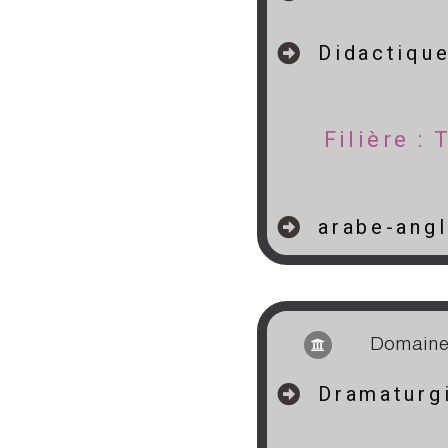
Didactiqu
Filière :
arabe-angl
hdddddddddddjhhhhhhhhhhhhhhhhh hjjjjjjjjjjj
Domaine
Dramaturgi