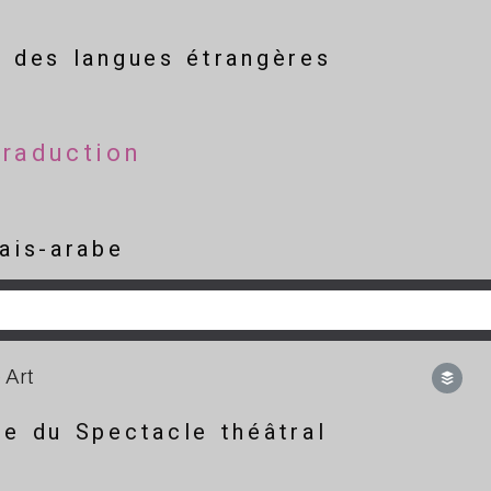
e des langues étrangères
 Traduction
ais-arabe
jjjjjjjjjjjjjjjjjjjjjjjjjjjjjjjjjjjjjjjjjj
 Art
e du Spectacle théâtral