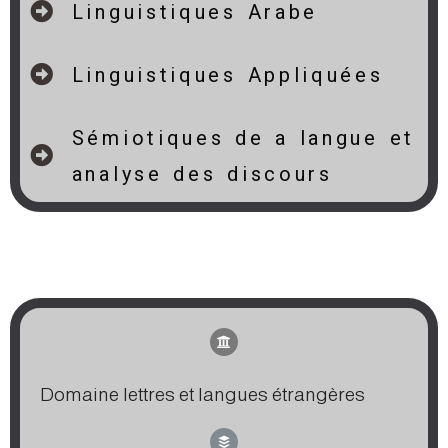
Linguistiques Arabe
Linguistiques Appliquées
Sémiotiques de a langue et
analyse des discours
hdddddddddddjhhhhhhhhhhhhhhhhh
hjjjjjjjjjjjjjjjjjjjjjjjjjjjjjjjjjjjjjjjjjjjjjjjjjjjjj
Domaine lettres et langues étrangères