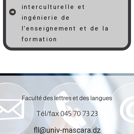
interculturelle et
ingénierie de
l’enseignement et de la
formation
hdddddddddddjhhhhhhhhhhhhhhhhh
hjjjjjjjjjjjjjjjjjjjjjjjjjjjjjjjjjjjjjjjjjjjjjjjjjjjjj
Faculté des lettres et des langues
Tél/fax 045 70 73 23
fll@univ-mascara.dz