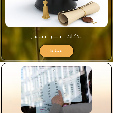
مذكرات - ماستر -ليسانس
اضغط هنا