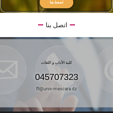
اضغط هنا
اتصل بنا
كلية الأداب و اللغات
045707323
fll@univ-mascara.dz