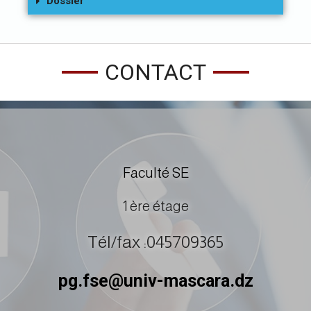
Dossier
CONTACT
Faculté SE
1 ère étage
Tél/fax :045709365
pg.fse@univ-mascara.dz