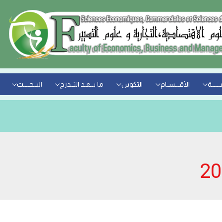
ــــــة
الأقـــسـام
التكوين
ما بــعـد التــدرج
البــحــــث