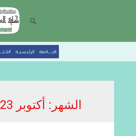
البحث
الجــــامعة
الرئـيـسـيــة
الكــلـــي
الشهر:
أكتوبر 2023