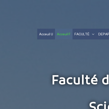
Acceuil U
Acceuil F
FACULTÉ
DEPA
Faculté 
Sc