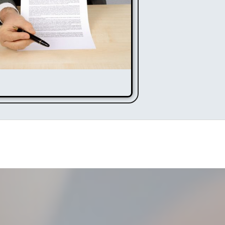
ocès
rbaux