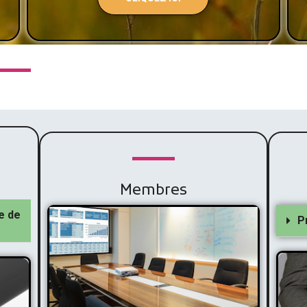
Membres
e de
P