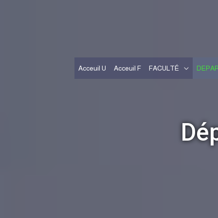
Acceuil U
Acceuil F
FACULTÉ
DEPA
Dép