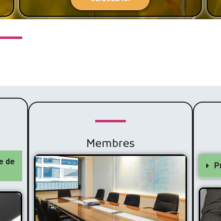
Membres
e de
P