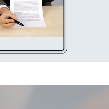
ocès
rbaux