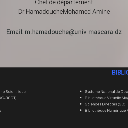
Chef de département
Dr.HamadoucheMohamed Amine
Email: m.hamadouche@univ-mascara.dz
BIBL
he Scientifique
Systeme National de Doc
 (DG-RSDT)
Bibliothèque Virtuelle M
Sciences Directes (SD)
s
Bibliothèque Numérique 