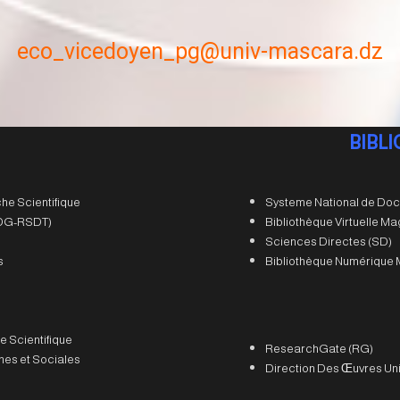
eco_vicedoyen_pg@univ-mascara.
dz
BIBL
he Scientifique
Systeme National de Doc
 (DG-RSDT)
Bibliothèque Virtuelle M
Sciences Directes (SD)
s
Bibliothèque Numérique 
e Scientifique
ResearchGate (RG)
es et Sociales
Direction Des Œuvres Uni