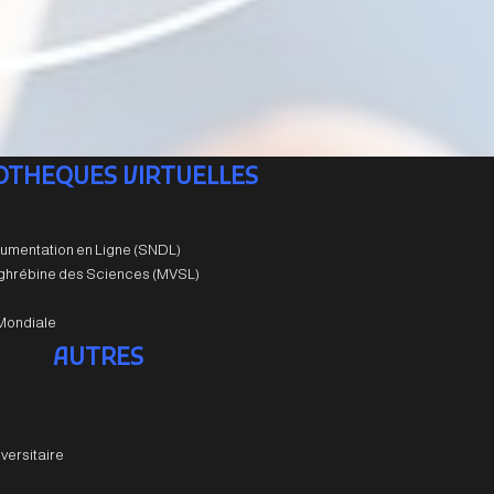
IOTHEQUES VIRTUELLES
umentation en Ligne (SNDL)
aghrébine des Sciences (MVSL)
Mondiale
AUTRES
versitaire