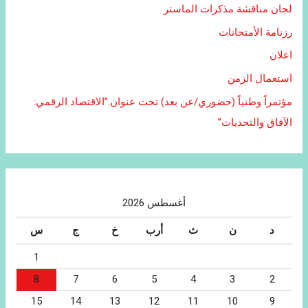
لجان مناقشة مذكرات الماستر
رزنامة الأمتحانات
اعلان
استعمال الزمن
مؤتمراً وطنياً (حضوري/عن بعد) تحت عنوان:”الاقتصاد الرقمي:
الآفاق والتحديات”
أغسطس 2026
د
ن
ث
أرب
خ
ج
س
1
8
7
6
5
4
3
2
15
14
13
12
11
10
9