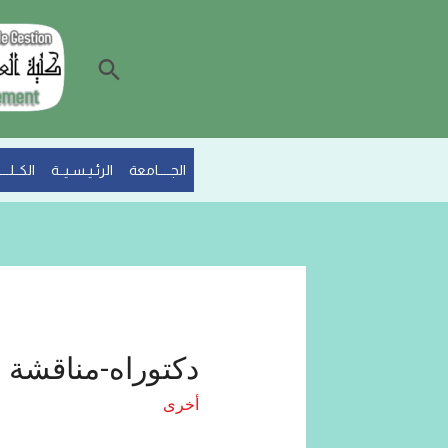
الجــــامعة
الرئـيـسـيــة
الكــلـــي
دكتوراه-مناقشة
أخرى