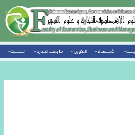
ــــــة
الأقـــسـام
التكوين
ما بــعـد التــدرج
البــحــــث