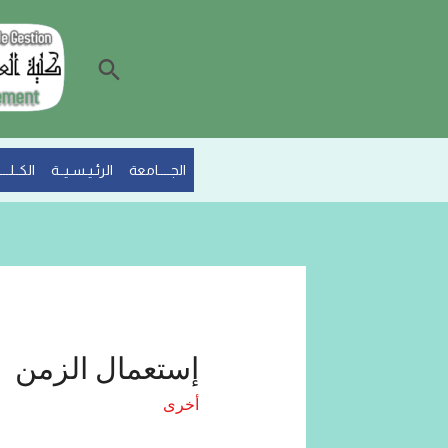
الجــــامعة
الرئـيـسـيــة
الكــلـــي
إستعمال الزمن
أخرى