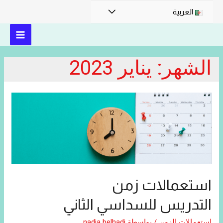
القائمة
العربية
MAIN
الشهر:
يناير 2023
MENU
استعمالات زمن
التدريس للسداسي الثاني
إستعمالات الزمن
/ بواسطة
nadia belhadj