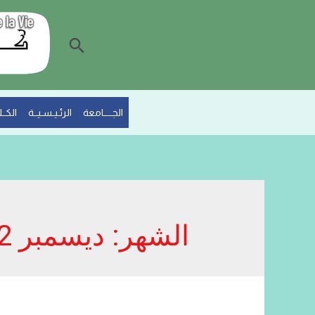
البحث
الجــــامعة
الرئـيـسـيــة
الكــلـ
الشهر:
ديسمبر 2022