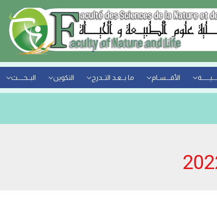
ــيــــــة
الأقـــسـام
ما بــعـد التــدرج
التكوين
البــحــــث