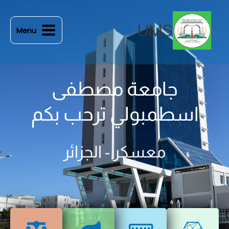
خطي
لى
UMS
Menu
لمحتوى
جامعة مصطفى
اسطمبولي ترحب بكم
معسكر - الجزائر