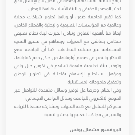
برامج التنمية المستدامة، وخاصة في مجال بناء الإنسان الذي
يُعتبر المصدر الحقيقي واللبنة الأساسية لهذا الوطن.
كما تضع الجامعة ضمن أولوياتها تطوير شراكات محلية
وعالمية مع المؤسسات التعليمية والبحثية والقطاع الخاص،
ايمانا منا بأهمية التعاون وتبادل الخبرات لبناء نظام تعليمي
متكامل يتماشى مع التغيرات ويساهم في تحقيق التنمية
المستدامة عبر مختلف القطاعات. كما أن الجامعة تضع
الابتكار والتميز في صميم أولوياتها، من خلال دعم كفاءاتها ،
وتوفير بيئة تعليمية ملهمة تساهم في تكوين جيل واعي
ومؤهل يستطيع الإسهام بفاعلية في تطوير الوطن
وتحقيق طموحاته المستقبلية.
وفي الختام، وحرصا عل توفير وسائل متعددة للتواصل عبر
الموقع الإلكتروني للجامعة وسائل التواصل الاجتماعي؛
ندعوكم للتفاعل مع هذه القنوات ومشاركة مسعانا للريادة
والتميز في مجالات التعليم والبحث والتنمية.
البروفسور مشعال يونس