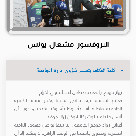
البروفسور مشعال يونس
كلمة المكلف بتسيير شؤون إدارة الجامعة
زوار موقع جامعة مصطفى اسطمبولي الكرام,
نغتنم السانحة لنزف خالص تقديرنا وكبير امتناننا للأسرة
الجامعية قاطبة آساتذةً، وطلبةً، ومُستخدَمين، دون أن
أنسى متعاملينا وشركائنا، وكلّ زوّار موقعنا.
أعزائي رواد موقع الجامعة , إننا بينما نواصل جهودنا الرامية
لعصرنة وتطوير جامعتنا في الوقت الراهن، لا يمكننا إلا أن