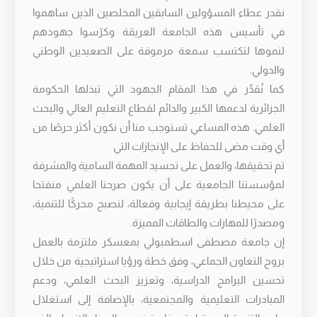
نقدر عطاء المسؤولين السابقين المخلصين الذين ساهموا
في تأسيس هذه الجامعة العريقة وكرّسوا جهودهم
لنموها لتكتسب سمعة مرموقة على الصعيدين الوطني
والدولي.
كما نُقدِّر في هذا المقام الجهود التي تبذلها الحكومة
الجزائرية لدعمها الكبير والدائم لقطاع التعليم العالي والبحث
العلمي. هذه المساعي تستوجب منا أن نكون أكثر حرصًا من
أي وقت مضى للحفاظ على الإنجازات التي
تم تحقيقها، والعمل على تجسيد المهمة السامية والمشرفة
لمؤسستنا الجامعية على أن يكون صرحنا العلمي منفتحا
على محيطنا بطريقة إيجابية وفعالة، لنصبح محركًا للتنمية،
ومصدرًا للمهارات والطاقات المميزة.
إن جامعة مصطفى اسطمبولي بمعسكر ملتزمة بالعمل
بروح التعاون الجماعي، وفق خطة ورؤيا استراتيجية من خلال
تحسين البرامج الدراسية، وتعزيز البحث العلمي، ودعم
المبادرات التعليمية والمجتمعية، بالإضافة إلى استغلال