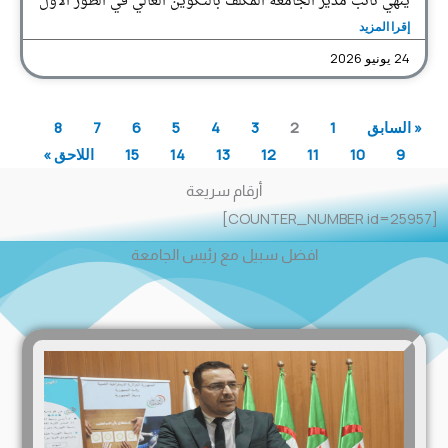
ينهي نائب مدير الجامعة المكلف بالتكوين العالي في الطور الأول
إقرا المزيد
24 يونيو 2026
« السابق
1
2
3
4
5
6
7
8
9
10
11
12
13
14
15
اللاحق »
أرقام سريعة
[COUNTER_NUMBER id=25957]
افضل سبيل مع رئيس الجامعة