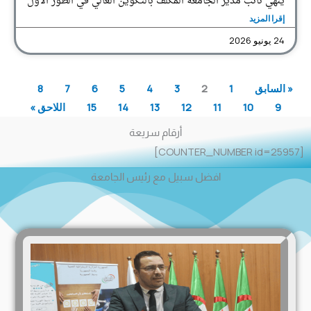
ينهي نائب مدير الجامعة المكلف بالتكوين العالي في الطور الأول
إقرا المزيد
24 يونيو 2026
« السابق
1
2
3
4
5
6
7
8
9
10
11
12
13
14
15
اللاحق »
أرقام سريعة
[COUNTER_NUMBER id=25957]
افضل سبيل مع رئيس الجامعة