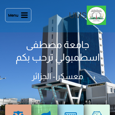
خطي
لى
UMS
Menu
لمحتوى
جامعة مصطفى
اسطمبولي ترحب بكم
معسكر - الجزائر