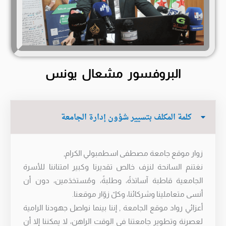
البروفسور مشعال يونس
كلمة المكلف بتسيير شؤون إدارة الجامعة
زوار موقع جامعة مصطفى اسطمبولي الكرام,
نغتنم السانحة لنزف خالص تقديرنا وكبير امتناننا للأسرة
الجامعية قاطبة آساتذةً، وطلبةً، ومُستخدَمين، دون أن
أنسى متعاملينا وشركائنا، وكلّ زوّار موقعنا.
أعزائي رواد موقع الجامعة , إننا بينما نواصل جهودنا الرامية
لعصرنة وتطوير جامعتنا في الوقت الراهن، لا يمكننا إلا أن