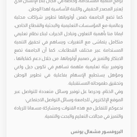
برامج التنمية المستدامة، وخاصة في مجال بناء الإنسان الذي
يُعتبر المصدر الحقيقي واللبنة الأساسية لهذا الوطن.
كما تضع الجامعة ضمن أولوياتها تطوير شراكات محلية
وعالمية مع المؤسسات التعليمية والبحثية والقطاع الخاص،
ايمانا منا بأهمية التعاون وتبادل الخبرات لبناء نظام تعليمي
متكامل يتماشى مع التغيرات ويساهم في تحقيق التنمية
المستدامة عبر مختلف القطاعات. كما أن الجامعة تضع
الابتكار والتميز في صميم أولوياتها، من خلال دعم كفاءاتها ،
وتوفير بيئة تعليمية ملهمة تساهم في تكوين جيل واعي
ومؤهل يستطيع الإسهام بفاعلية في تطوير الوطن
وتحقيق طموحاته المستقبلية.
وفي الختام، وحرصا عل توفير وسائل متعددة للتواصل عبر
الموقع الإلكتروني للجامعة وسائل التواصل الاجتماعي؛
ندعوكم للتفاعل مع هذه القنوات ومشاركة مسعانا للريادة
والتميز في مجالات التعليم والبحث والتنمية.
البروفسور مشعال يونس