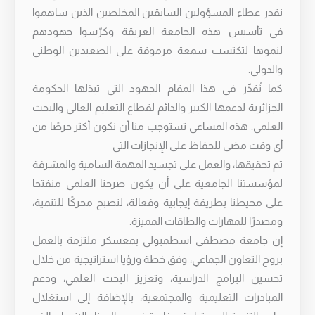
نقدر عطاء المسؤولين السابقين المخلصين الذين ساهموا
في تأسيس هذه الجامعة العريقة وكرّسوا جهودهم
لنموها لتكتسب سمعة مرموقة على الصعيدين الوطني
والدولي.
كما نُقدِّر في هذا المقام الجهود التي تبذلها الحكومة
الجزائرية لدعمها الكبير والدائم لقطاع التعليم العالي والبحث
العلمي. هذه المساعي تستوجب منا أن نكون أكثر حرصًا من
أي وقت مضى للحفاظ على الإنجازات التي
تم تحقيقها، والعمل على تجسيد المهمة السامية والمشرفة
لمؤسستنا الجامعية على أن يكون صرحنا العلمي منفتحا
على محيطنا بطريقة إيجابية وفعالة، لنصبح محركًا للتنمية،
ومصدرًا للمهارات والطاقات المميزة.
إن جامعة مصطفى اسطمبولي بمعسكر ملتزمة بالعمل
بروح التعاون الجماعي، وفق خطة ورؤيا استراتيجية من خلال
تحسين البرامج الدراسية، وتعزيز البحث العلمي، ودعم
المبادرات التعليمية والمجتمعية، بالإضافة إلى استغلال