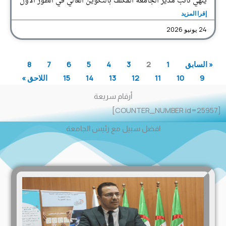
ينهي نائب مدير الجامعة المكلف بالتكوين العالي في الطور الأول
إقرا المزيد
24 يونيو 2026
« السابق
1
2
3
4
5
6
7
8
9
10
11
12
13
14
15
اللاحق »
أرقام سريعة
[COUNTER_NUMBER id=25957]
افضل سبيل مع رئيس الجامعة