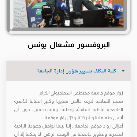
البروفسور مشعال يونس
كلمة المكلف بتسيير شؤون إدارة الجامعة
زوار موقع جامعة مصطفى اسطمبولي الكرام,
نغتنم السانحة لنزف خالص تقديرنا وكبير امتناننا للأسرة
الجامعية قاطبة آساتذةً، وطلبةً، ومُستخدَمين، دون أن
أنسى متعاملينا وشركائنا، وكلّ زوّار موقعنا.
أعزائي رواد موقع الجامعة , إننا بينما نواصل جهودنا الرامية
لعصرنة وتطوير جامعتنا في الوقت الراهن، لا يمكننا إلا أن