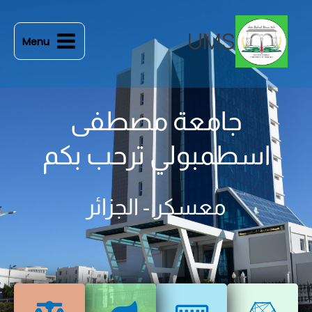
خطي
لى
UMS
Menu
لمحتوى
جامعة مصطفى
اسطمبولي ترحب بكم
معسكر - الجزائر