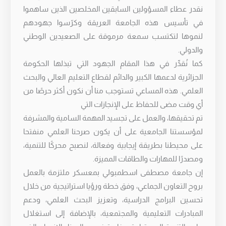
نقدر عطاء المسؤولين السابقين المخلصين الذين ساهموا
في تأسيس هذه الجامعة العريقة وكرّسوا جهودهم
لنموها لتكتسب سمعة مرموقة على الصعيدين الوطني
والدولي.
كما نُقدِّر في هذا المقام الجهود التي تبذلها الحكومة
الجزائرية لدعمها الكبير والدائم لقطاع التعليم العالي والبحث
العلمي. هذه المساعي تستوجب منا أن نكون أكثر حرصًا من
أي وقت مضى للحفاظ على الإنجازات التي
تم تحقيقها، والعمل على تجسيد المهمة السامية والمشرفة
لمؤسستنا الجامعية على أن يكون صرحنا العلمي منفتحا
على محيطنا بطريقة إيجابية وفعالة، لنصبح محركًا للتنمية،
ومصدرًا للمهارات والطاقات المميزة.
إن جامعة مصطفى اسطمبولي بمعسكر ملتزمة بالعمل
بروح التعاون الجماعي، وفق خطة ورؤيا استراتيجية من خلال
تحسين البرامج الدراسية، وتعزيز البحث العلمي، ودعم
المبادرات التعليمية والمجتمعية، بالإضافة إلى استغلال