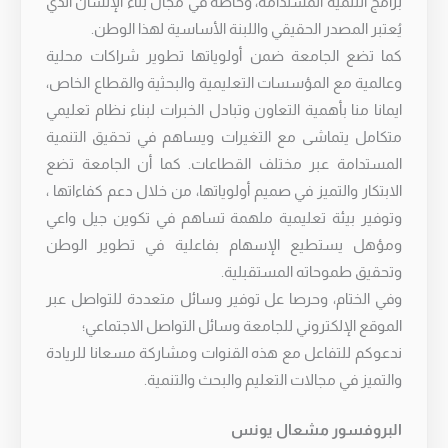
برامج التنمية المستدامة، وخاصة في مجال بناء الإنسان الذي
يُعتبر المصدر الحقيقي واللبنة الأساسية لهذا الوطن.
كما تضع الجامعة ضمن أولوياتها تطوير شراكات محلية
وعالمية مع المؤسسات التعليمية والبحثية والقطاع الخاص،
ايمانا منا بأهمية التعاون وتبادل الخبرات لبناء نظام تعليمي
متكامل يتماشى مع التغيرات ويساهم في تحقيق التنمية
المستدامة عبر مختلف القطاعات. كما أن الجامعة تضع
الابتكار والتميز في صميم أولوياتها، من خلال دعم كفاءاتها ،
وتوفير بيئة تعليمية ملهمة تساهم في تكوين جيل واعي
ومؤهل يستطيع الإسهام بفاعلية في تطوير الوطن
وتحقيق طموحاته المستقبلية.
وفي الختام، وحرصا عل توفير وسائل متعددة للتواصل عبر
الموقع الإلكتروني للجامعة وسائل التواصل الاجتماعي؛
ندعوكم للتفاعل مع هذه القنوات ومشاركة مسعانا للريادة
والتميز في مجالات التعليم والبحث والتنمية.
البروفسور مشعال يونس