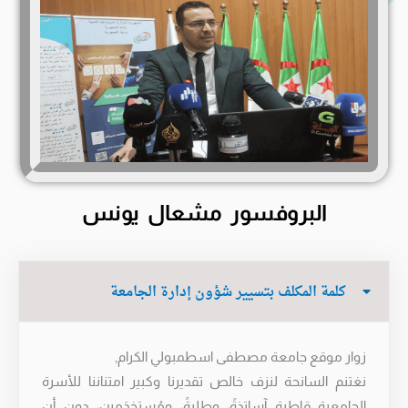
البروفسور مشعال يونس
كلمة المكلف بتسيير شؤون إدارة الجامعة
زوار موقع جامعة مصطفى اسطمبولي الكرام,
نغتنم السانحة لنزف خالص تقديرنا وكبير امتناننا للأسرة
الجامعية قاطبة آساتذةً، وطلبةً، ومُستخدَمين، دون أن