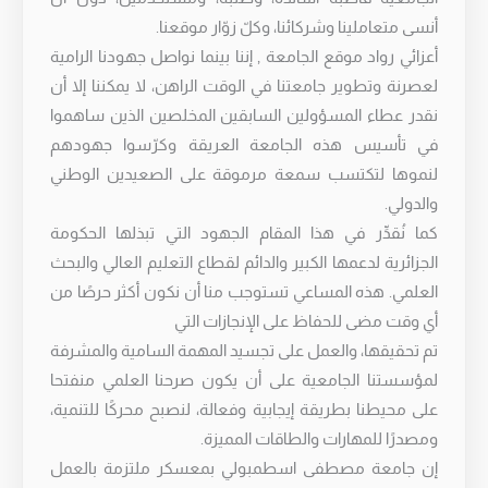
أنسى متعاملينا وشركائنا، وكلّ زوّار موقعنا.
أعزائي رواد موقع الجامعة , إننا بينما نواصل جهودنا الرامية
لعصرنة وتطوير جامعتنا في الوقت الراهن، لا يمكننا إلا أن
نقدر عطاء المسؤولين السابقين المخلصين الذين ساهموا
في تأسيس هذه الجامعة العريقة وكرّسوا جهودهم
لنموها لتكتسب سمعة مرموقة على الصعيدين الوطني
والدولي.
كما نُقدِّر في هذا المقام الجهود التي تبذلها الحكومة
الجزائرية لدعمها الكبير والدائم لقطاع التعليم العالي والبحث
العلمي. هذه المساعي تستوجب منا أن نكون أكثر حرصًا من
أي وقت مضى للحفاظ على الإنجازات التي
تم تحقيقها، والعمل على تجسيد المهمة السامية والمشرفة
لمؤسستنا الجامعية على أن يكون صرحنا العلمي منفتحا
على محيطنا بطريقة إيجابية وفعالة، لنصبح محركًا للتنمية،
ومصدرًا للمهارات والطاقات المميزة.
إن جامعة مصطفى اسطمبولي بمعسكر ملتزمة بالعمل