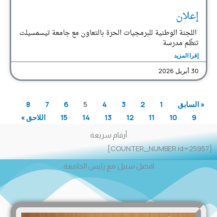
إعلان
اللجنة الوطنية للبرمجيات الحرة بالتعاون مع جامعة تيسمسيلت
تنظّم مدرسة
إقرا المزيد
30 أبريل 2026
« السابق
1
2
3
4
5
6
7
8
9
10
11
12
13
14
15
اللاحق »
أرقام سريعة
[COUNTER_NUMBER id=25957]
افضل سبيل مع رئيس الجامعة