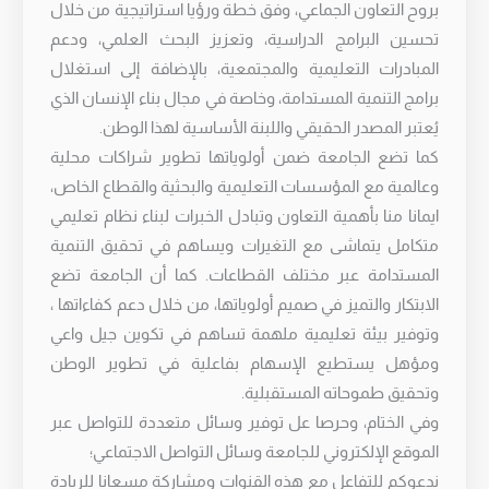
بروح التعاون الجماعي، وفق خطة ورؤيا استراتيجية من خلال
تحسين البرامج الدراسية، وتعزيز البحث العلمي، ودعم
المبادرات التعليمية والمجتمعية، بالإضافة إلى استغلال
برامج التنمية المستدامة، وخاصة في مجال بناء الإنسان الذي
يُعتبر المصدر الحقيقي واللبنة الأساسية لهذا الوطن.
كما تضع الجامعة ضمن أولوياتها تطوير شراكات محلية
وعالمية مع المؤسسات التعليمية والبحثية والقطاع الخاص،
ايمانا منا بأهمية التعاون وتبادل الخبرات لبناء نظام تعليمي
متكامل يتماشى مع التغيرات ويساهم في تحقيق التنمية
المستدامة عبر مختلف القطاعات. كما أن الجامعة تضع
الابتكار والتميز في صميم أولوياتها، من خلال دعم كفاءاتها ،
وتوفير بيئة تعليمية ملهمة تساهم في تكوين جيل واعي
ومؤهل يستطيع الإسهام بفاعلية في تطوير الوطن
وتحقيق طموحاته المستقبلية.
وفي الختام، وحرصا عل توفير وسائل متعددة للتواصل عبر
الموقع الإلكتروني للجامعة وسائل التواصل الاجتماعي؛
ندعوكم للتفاعل مع هذه القنوات ومشاركة مسعانا للريادة