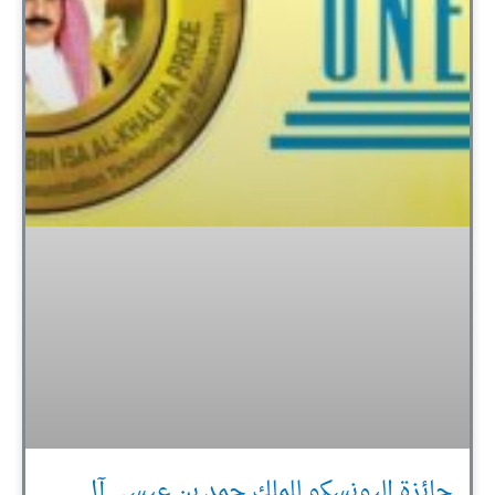
جائزة اليونسكو للملك حمد بن عيسى آل