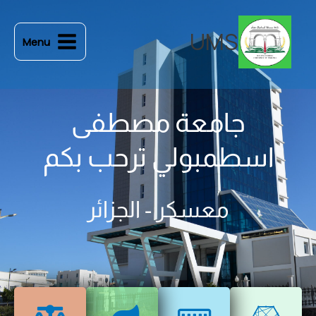
خطي
لى
UMS
Menu
لمحتوى
جامعة مصطفى
اسطمبولي ترحب بكم
معسكر - الجزائر