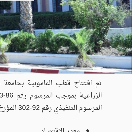
المرسوم التنفيذي رقم 92-302 المؤرخ 07 جويلية 1992 دعما لسبعة معاهد.
معهد الاقتصاد.