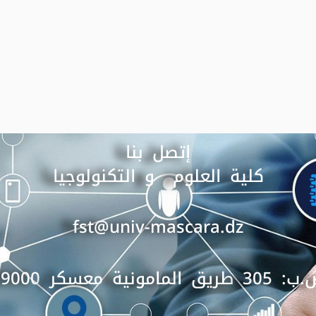
إتصل بنا
كلية العلوم و التكنولوجيا
fst@univ-mascara.dz
3 طريق المامونية معسكر 29000