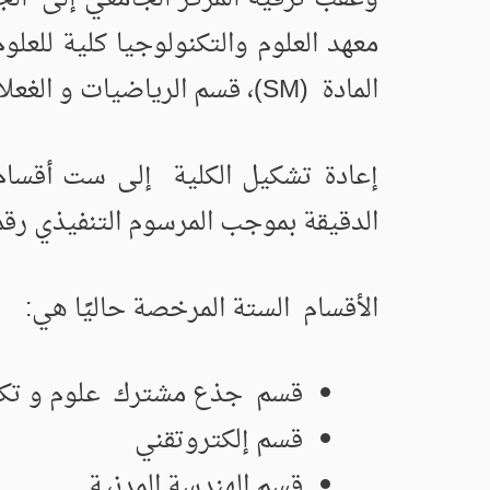
المادة (SM)، قسم الرياضيات و الغعلام الألي (MI) .
الدقيقة بموجب المرسوم التنفيذي رقم 15-110 المؤرخ 03 أيار/مايو 015
الأقسام الستة المرخصة حاليًا هي:
قسم جذع مشترك علوم و تكن
قسم إلكتروتقني
قسم الهندسة المدنية