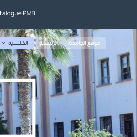
خطي
talogue PMB
لى
لمحتوى
موقع الجامعة
الرئيسية
الكـلـــــــية