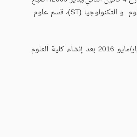
معهد العلوم والتكنولوجيا كلية للعلوم والتكنولوجيا تتألف من ثلاثة أقسام: قسم العلوم و التكنولوجيا (ST)، قسم علوم
إعادة تشكيل الكلية إلى ست أقسام بموجب القرار الوزاري رقم 338 المؤرخ 05 أيار/مايو 2016 بعد إنشاء كلية العلوم