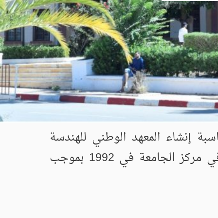
طب المامونية بجامعة مصطفى اسطمبولي في معسكر في 1986 بمناسبة إنشاء المعهد الوطني للهندسة
الزراعية بموجب المرسوم رقم 86-173 المؤرخ 05 اوت 1986 الذي تمت ترقيته في مركز الجامعة في 1992 بموجب