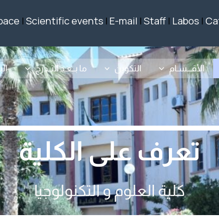
pace
|
Scientific events
|
E-mail
|
Staff
|
Labos
|
Ca
الأقـــسـام
التكوين
ما بــعـد التــدرج
ال
تعرف على الكلية
كلية العلوم و التكنولوجيا