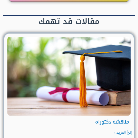
مقالات قد تهمك
مناقشة دكتوراه
إقرأ المزيد »