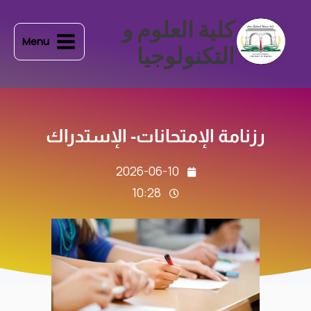
طي
Main
كلية العلوم و
ى
Menu
Menu
محتوى
التكنولوجيا
رزنامة الإمتحانات- الإستدراك
2026-06-10
10:28