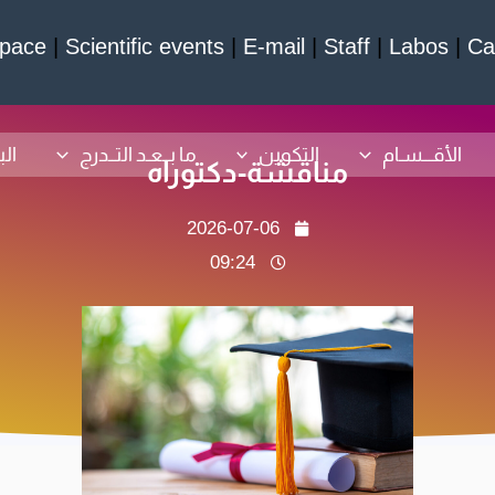
pace
|
Scientific events
|
E-mail
|
Staff
|
Labos
|
Ca
الأقـــسـام
التكوين
ما بــعـد التــدرج
ال
مناقشة-دكتوراه
2026-07-06
09:24