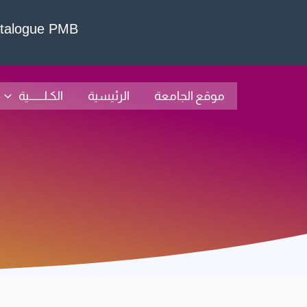
خطي
talogue PMB
لى
لمحتوى
موقع الجامعة
الرئيسية
الكـلـــــــية