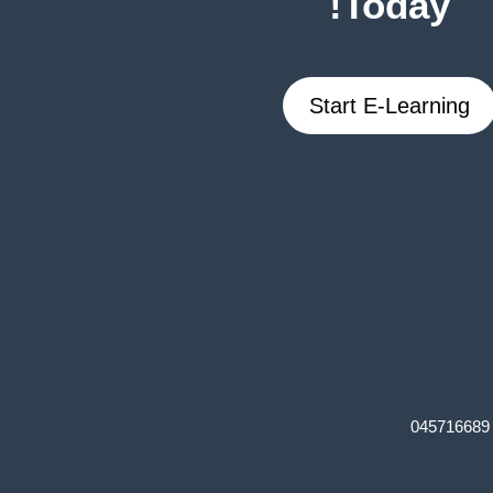
Today!
Start E-Learning
045716689