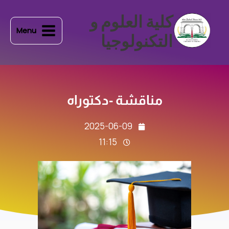
طي
Main
كلية العلوم و
ى
Menu
Menu
محتوى
التكنولوجيا
مناقشة -دكتوراه
2025-06-09
11:15