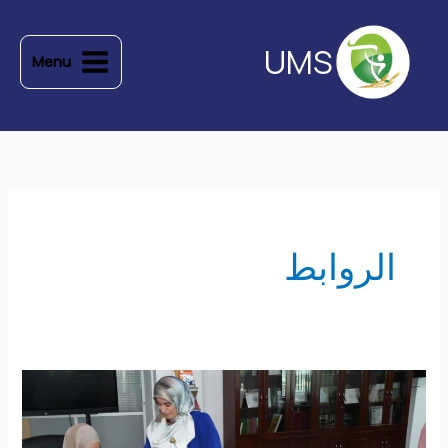
خطي
لى
UMS
Menu
لمحتوى
الروابط
نظام
التصديق
الدولي