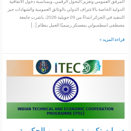
المرفق العمومي وتعزيز التحول الرقمي، وبمناسبة دخول الاتفاقية
الدولية الخاصة بالاعتراف الدولي بالوثائق العمومية والشهادات حيز
التنفيذ في الجزائر ابتداءً من 09 جويلية 2026، باشرت جامعة
مصطفى اسطمبولي بمعسكر رسميًا العمل بنظام […]
قراءة المزيد »
دورات
تكوينية
مقدمة
من
الحكومة
الهندية
في
إطار
برنامج
دورات تكوينية مقدمة من الحكومة