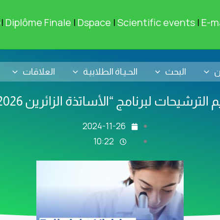
e
|
Diplôme Finale
|
Dspace
|
Scientific events
|
E-ma
ن
البحث
الحـيـاة الطلابيـة
العلاقات
حات لبرنامج “الأساتذة الزائرين Fulbright 2025-2026”
2024-11-26
10:22