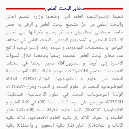
مخابر البحث العلمي
تنفيذا للإستراتيجية العامة التي وضعتها وزارة التعليم العالي
والبحث العلمي من أجل تشجيع البحث العلمي و الرقي به، تعمل
جامعة مصطفى اسطمبولي بمعسكر بجميع مكوناتها على تحفيز
الأساتذة الباحثين و تشجيعهم للنهوض بالبحث العلمي في مختلف
الميادين والتخصصات الموجودة، و نتيجة لهذه الإستراتيجية ارتفع
عدد مخابر البحث العلمي المعتمدة رسميا بجامعتنا خلال السنوات
الأخيرة إلى أربعة و عشرون(24) مخبرا بحثيا في مختلف
التخصصات منتمين لثلاث وكالات موضوعاتية: الوكالة الموضوعاتية
للبحث في العلوم و التكنولوجيا- الجزائر-ATRST، الوكالة
الموضوعاتية للبحث في علوم الصحة و الحياة- وهران-ATRSSV،
الوكالة الموضوعاتية للبحث في العلوم الاجتماعية- قسنطينة-
ATRSSH، موزعين على سبعة كليات: ستة (06) في كلية العلوم و
التكنولوجيا، ثلاثة(03) بكلية العلوم الدقيقة، ستة (06) بكلية علوم
الطبيعة و الحياة، ثلاثة (3) بكلية العلوم الاقتصادية، ثلاثة بكلية
الآداب و اللغات(03)، اثنان (02) بكلية الحقوق، و واحد(01) بكلية