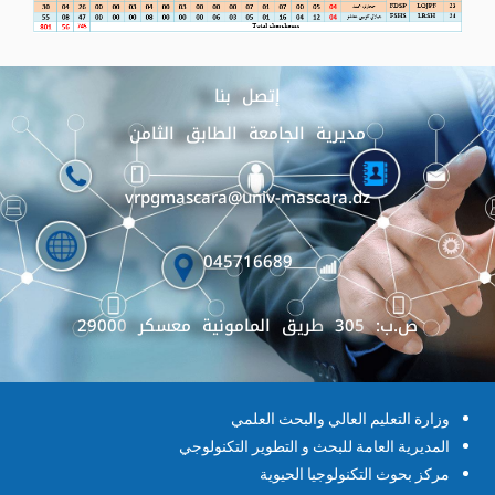
إتصل بنا
مديرية الجامعة الطابق الثامن
vrpgmascara@univ-mascara.dz
045716689
ص.ب: 305 طريق المامونية معسكر 29000
وزارة التعليم العالي والبحث العلمي
المديرية العامة للبحث و التطوير التكنولوجي
مركز بحوث التكنولوجيا الحيوية