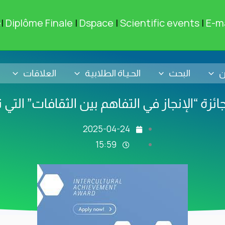
e
|
Diplôme Finale
|
Dspace
|
Scientific events
|
E-ma
ن
البحث
الحـيـاة الطلابيـة
العلاقات
ئزة “الإنجاز في التفاهم بين الثقافات” الت
2025-04-24
15:59