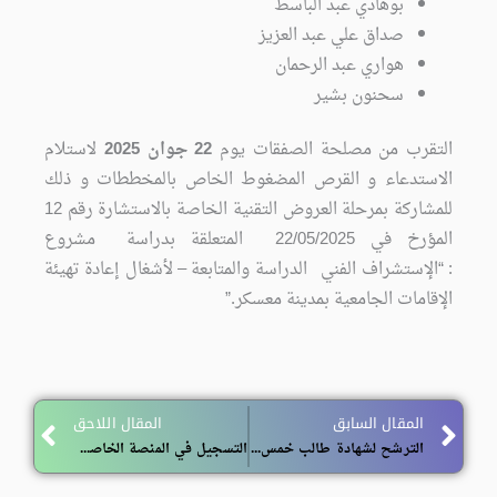
بوهادي عبد الباسط
صداق علي عبد العزيز
هواري عبد الرحمان
سحنون بشير
التقرب من مصلحة الصفقات يوم
22 جوان 2025
لاستلام
الاستدعاء و القرص المضغوط الخاص بالمخططات و ذلك
للمشاركة بمرحلة العروض التقنية الخاصة بالاستشارة رقم 12
المؤرخ في 22/05/2025 المتعلقة بدراسة مشروع
: “الإستشراف الفني الدراسة والمتابعة – لأشغال إعادة تهيئة
الإقامات الجامعية بمدينة معسكر.”
ext
Prev
المقال السابق
المقال اللاحق
الترشح لشهادة طالب خمس نجوم
التسجيل في المنصة الخاصة بموسم الاصطياف