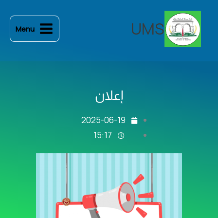
خطي
لى
UMS
Menu
لمحتوى
إعلان
2025-06-19
15:17